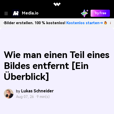
Media.io
Try Free
rstellen. 100 % kostenlos!
Kostenlos starten→
Unbegrenz
Wie man einen Teil eines
Bildes entfernt [Ein
Überblick]
Lukas Schneider
by
Aug 07, 26 ·
9 min(s)