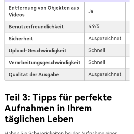
Entfernung von Objekten aus
Ja
N
Videos
4.9/5
4.
Benutzerfreundlichkeit
Ausgezeichnet
M
Sicherheit
Schnell
M
Upload-Geschwindigkeit
Schnell
H
Verarbeitungsgeschwindigkeit
Ausgezeichnet
M
Qualität der Ausgabe
Teil 3: Tipps für perfekte
Aufnahmen in Ihrem
täglichen Leben
Haben Sie Schwierigkeiten bei der Aufnahme eines