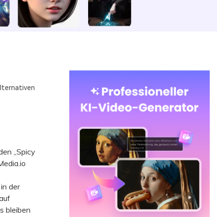
lternativen
den „Spicy
edia.io
in der
auf
s bleiben