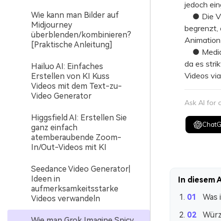
jedoch ein
Wie kann man Bilder auf
● Die Vid
Midjourney
begrenzt, 
überblenden/kombinieren?
Animation
[Praktische Anleitung]
● Media.io
da es stri
Hailuo AI: Einfaches
Videos vi
Erstellen von KI Kuss
Videos mit dem Text-zu-
Video Generator
Ask AI for
Higgsfield AI: Erstellen Sie
Chat
ganz einfach
atemberaubende Zoom-
In/Out-Videos mit KI
Seedance Video Generator|
Ideen in
In diesem A
aufmerksamkeitsstarke
Was 
Videos verwandeln
Würz
Wie man Grok Imagine Spicy