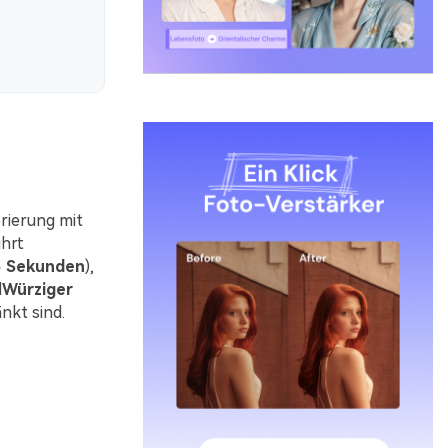
rierung mit
ührt
5 Sekunden
),
d
Würziger
nkt sind.