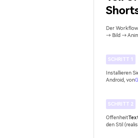
Shorts
Der Workflow 
→ Bild → Anim
SCHRITT 1
Installieren S
Android, von
G
SCHRITT 2
Offenheit
Text
den Stil (real