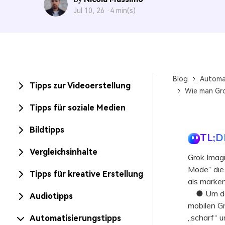
Jul 10, 26 ·
4 min(s)
Blog
Automa
Tipps zur Videoerstellung
Wie man Gro
Tipps für soziale Medien
Bildtipps
TL;D
Vergleichsinhalte
Grok Imag
Mode“ die
Tipps für kreative Erstellung
als marken
● Um den 
Audiotipps
mobilen G
„scharf“ 
Automatisierungstipps