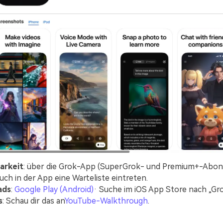
arkeit
: über die Grok-App (SuperGrok- und Premium+-Abon
uch in der App eine Warteliste eintreten.
ads
:
Google Play (Android)
· Suche im iOS App Store nach „Gr
s
: Schau dir das an
YouTube-Walkthrough
.