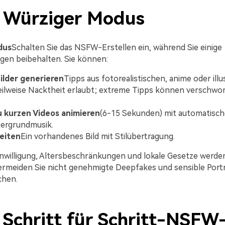
2: Würziger Modus
dus
Schalten Sie das NSFW-Erstellen ein, während Sie einige
en beibehalten. Sie können:
lder generieren
Tipps aus fotorealistischen, anime oder illu
teilweise Nacktheit erlaubt; extreme Tipps können versch
u kurzen Videos animieren
(6-15 Sekunden) mit automatisc
tergrundmusik.
eiten
Ein vorhandenes Bild mit Stilübertragung.
inwilligung, Altersbeschränkungen und lokale Gesetze werd
Vermeiden Sie nicht genehmigte Deepfakes und sensible Port
hen.
: Schritt für Schritt-NSFW