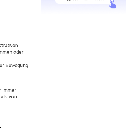
strativen
wommen oder
her Bewegung
en immer
räts von
-