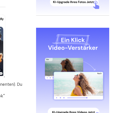
nenten). Du
ok“