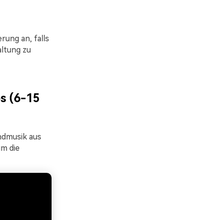
rung an, falls
altung zu
s (6-15
ndmusik aus
um die