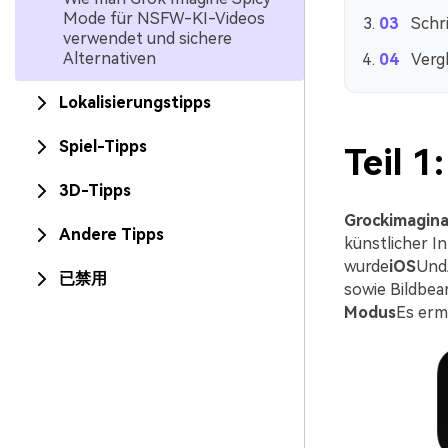
Mode für NSFW-KI-Videos
Schr
verwendet und sichere
Alternativen
Vergl
Lokalisierungstipps
Spiel-Tipps
Teil 1
3D-Tipps
Grockimagina
Andere Tipps
künstlicher I
wurde
iOS
Und
已禁用
sowie Bildbea
Modus
Es erm