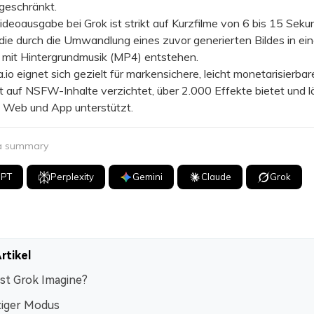
geschränkt.
eoausgabe bei Grok ist strikt auf Kurzfilme von 6 bis 15 Sek
die durch die Umwandlung eines zuvor generierten Bildes in ei
 mit Hintergrundmusik (MP4) entstehen.
 eignet sich gezielt für markensichere, leicht monetarisierbare
kt auf NSFW-Inhalte verzichtet, über 2.000 Effekte bietet und 
a Web und App unterstützt.
 a summary
GPT
Perplexity
Gemini
Claude
Grok
rtikel
ist Grok Imagine?
iger Modus