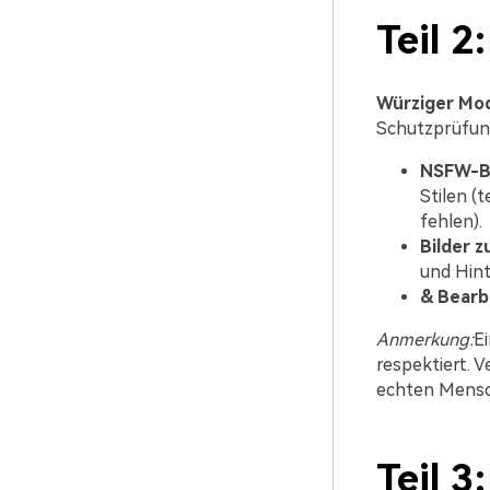
Teil 
Würziger Mo
Schutzprüfung
NSFW-Bi
Stilen (
fehlen).
Bilder z
und Hin
& Bearb
Anmerkung:
E
respektiert. 
echten Mensc
Teil 3