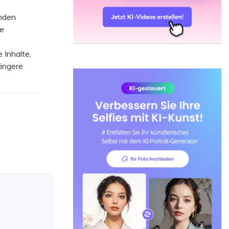
unden
ne
 Inhalte,
längere