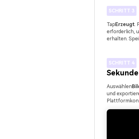
SCHRITT 3
Tap
Erzeugt
.
erforderlich,
erhalten. Spe
SCHRITT 4
Sekunden
Auswählen
Bil
und exportier
Plattformkonf