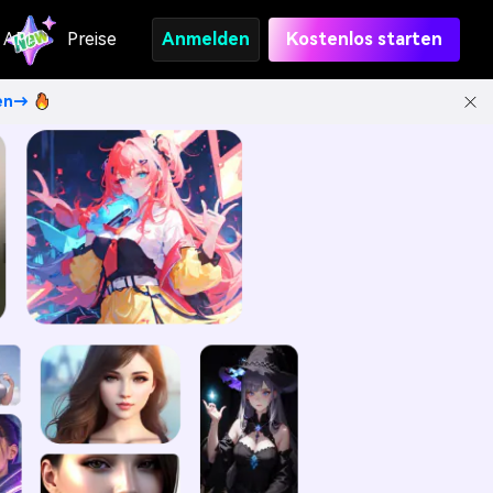
API
Preise
Anmelden
Kostenlos starten
ten→