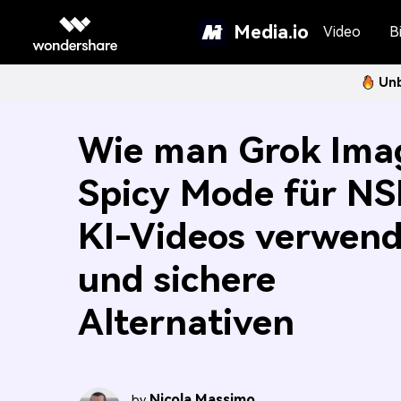
Media.io
Video
Bi
Unb
Wie man Grok Ima
Spicy Mode für N
KI-Videos verwend
und sichere
Alternativen
Nicola Massimo
by