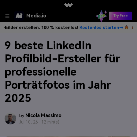
Media.io
Try Free
stellen. 100 % kostenlos!
Kostenlos starten→
Unbegrenzt 
9 beste LinkedIn
Profilbild-Ersteller für
professionelle
Porträtfotos im Jahr
2025
Nicola Massimo
by
Jul 10, 26 ·
12 min(s)