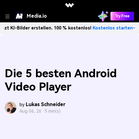
Media.io
Try Free
ilder erstellen. 100 % kostenlos!
Kostenlos starten→
Unb
Die 5 besten Android
Video Player
Lukas Schneider
by
Aug 06, 26 ·
5 min(s)