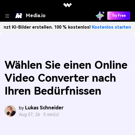
Media.io
Try Free
lder erstellen. 100 % kostenlos!
Kostenlos starten→
Unb
Wählen Sie einen Online
Video Converter nach
Ihren Bedürfnissen
Lukas Schneider
by
Aug 07, 26 ·
5 min(s)