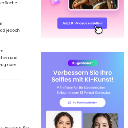
erfläche
ur
oad jedoch
re
chen und
zug aber
r wussten Sie,