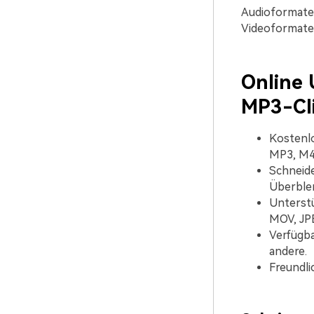
Audioformate 
Videoformate
Online 
MP3-Cl
Kostenlo
MP3, M4A
Schneide
Überblen
Unterstü
MOV, JPE
Verfügba
andere.
Freundli