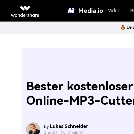
Media.io
Video
Bi
Unb
Bester kostenloser
Online-MP3-Cutte
Lukas Schneider
by
Aug 06, 26 ·
6 min(s)