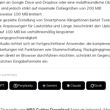
en an Google Drive und Dropbox oder eine mobilfreundliche Ob
, sind jedoch strikt auf maximale Dateigrößen von 200 MB
sweise 100 MB limitiert.
 gezielte Erstellung von Smartphone-Klingeltönen bietet Tool
he Anpassungen für Lautstärke und Länge, beschränkt den Upl
 auf 100 MB bei verhältnismäßig langsamer
rungsgeschwindigkeit.
dio richtet sich an fortgeschrittene Anwender, die komplexe
beitungen mit Funktionen wie Stummschaltung, Rückgängigma
en direkt im Browser durchführen möchten, schränkt im Gegen
tützten Eingabeformate ein.
 a summary
GPT
Perplexity
Gemini
Claude
Grok
s Tausende von
MP3 Cutter Download
Apps im Internet. Abe