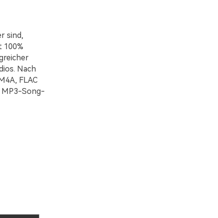
r sind,
rt 100%
greicher
dios. Nach
 M4A, FLAC
her MP3-Song-