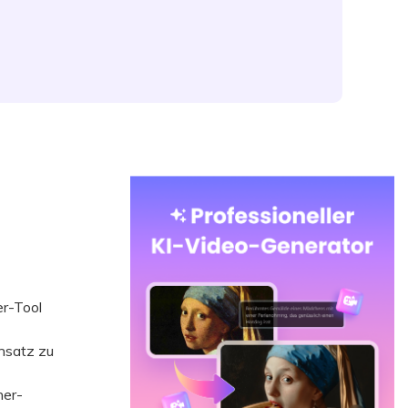
er-Tool
nsatz zu
her-