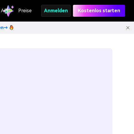
API
Preise
Anmelden
Kostenlos starten
ten→