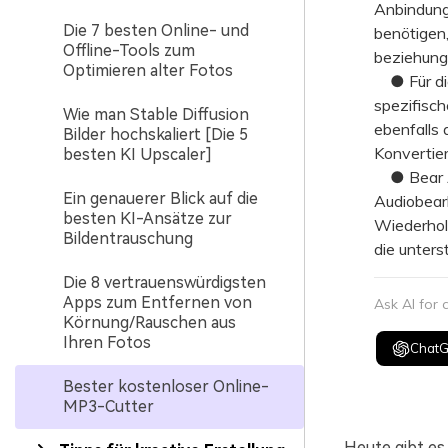
Anbindung
Die 7 besten Online- und
benötigen
Offline-Tools zum
beziehung
Optimieren alter Fotos
● Für die
spezifisc
Wie man Stable Diffusion
ebenfalls
Bilder hochskaliert [Die 5
Konvertie
besten KI Upscaler]
● Bear Au
Ein genauerer Blick auf die
Audiobear
besten KI-Ansätze zur
Wiederhol
Bildentrauschung
die unters
Die 8 vertrauenswürdigsten
Apps zum Entfernen von
Ask AI for
Körnung/Rauschen aus
Ihren Fotos
Chat
Bester kostenloser Online-
MP3-Cutter
Heute gibt e