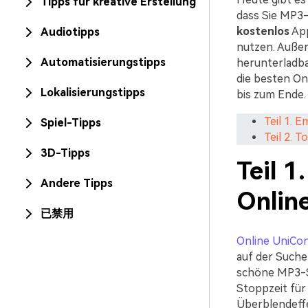
Tipps für kreative Erstellung
dass Sie MP3-
kostenlos
App
Audiotipps
nutzen. Außer
Automatisierungstipps
herunterladba
die besten O
Lokalisierungstipps
bis zum Ende.
Teil 1. 
Spiel-Tipps
Teil 2. 
3D-Tipps
Teil 
Andere Tipps
Onlin
已禁用
Online UniCon
auf der Suche 
schöne MP3-Sc
Stoppzeit für
Überblendeff