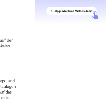
auf der
okales
ngs- und
tzulegen.
auf das
es in