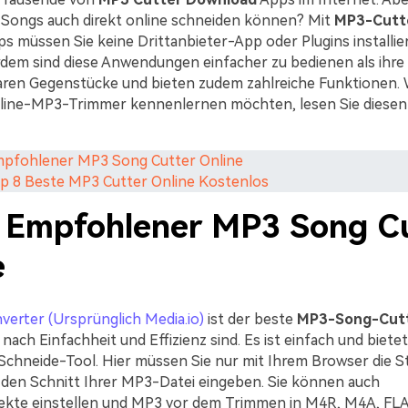
Songs auch direkt online schneiden können? Mit
MP3-Cutte
s müssen Sie keine Drittanbieter-App oder Plugins installier
dem sind diese Anwendungen einfacher zu bedienen als ihre
ren Gegenstücke und bieten zudem zahlreiche Funktionen. 
nline-MP3-Trimmer kennenlernen möchten, lesen Sie diese
Empfohlener MP3 Song Cutter Online
Top 8 Beste MP3 Cutter Online Kostenlos
1. Empfohlener MP3 Song C
e
verter (Ursprünglich Media.io)
ist der beste
MP3-Song-Cut
nach Einfachheit und Effizienz sind. Es ist einfach und bietet
hneide-Tool. Hier müssen Sie nur mit Ihrem Browser die S
 den Schnitt Ihrer MP3-Datei eingeben. Sie können auch
ekte einstellen und MP3 vor dem Trimmen in M4R, M4A, FLA