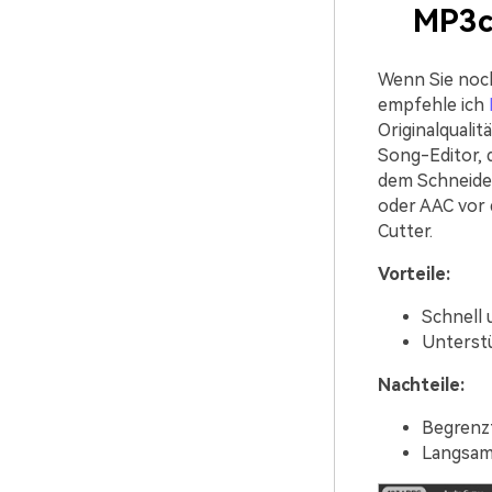
MP3c
Wenn Sie noch
empfehle ich
Originalquali
Song-Editor, 
dem Schneide
oder AAC vor 
Cutter.
Vorteile:
Schnell 
Unterst
Nachteile:
Begrenz
Langsam