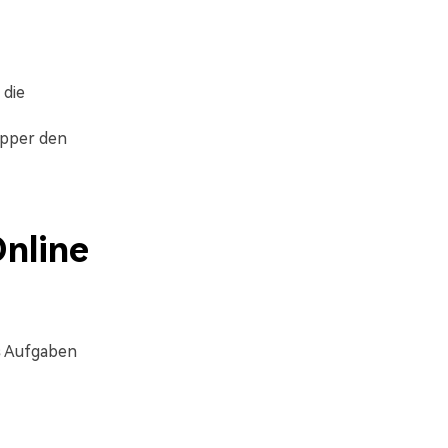
 die
ipper den
Online
s
Aufgaben