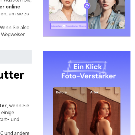
r online
en, um sie zu
Wenn Sie also
n Wegweiser
utter
ter
, wenn Sie
 einige
tart- und
C und andere