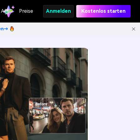
API
Preise
Anmelden
Kostenlos starten
ten→