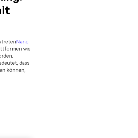
it
utreten
Nano
attformen wie
orden.
edeutet, dass
ren können,