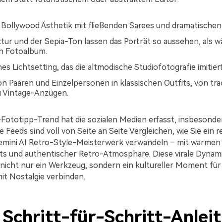
 Bollywood Ästhetik mit fließenden Sarees und dramatischen
xtur und der Sepia-Ton lassen das Porträt so aussehen, als w
n Fotoalbum.
hes Lichtsetting, das die altmodische Studiofotografie imitiert
on Paaren und Einzelpersonen in klassischen Outfits, von tra
zu Vintage-Anzügen.
Fototipp-Trend hat die sozialen Medien erfasst, insbesonde
e Feeds sind voll von Seite an Seite Vergleichen, wie Sie ein 
 Gemini AI Retro-Style-Meisterwerk verwandeln – mit warmen
ts und authentischer Retro-Atmosphäre. Diese virale Dynam
icht nur ein Werkzeug, sondern ein kultureller Moment für a
it Nostalgie verbinden.
: Schritt-für-Schritt-Anlei