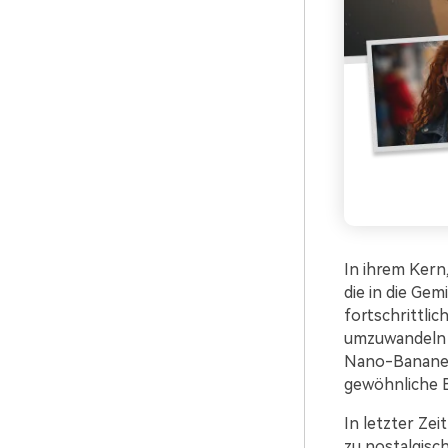
In ihrem Kern
die in die Gem
fortschrittlic
umzuwandeln –
Nano-Banane i
gewöhnliche B
In letzter Ze
zu nostalgisc