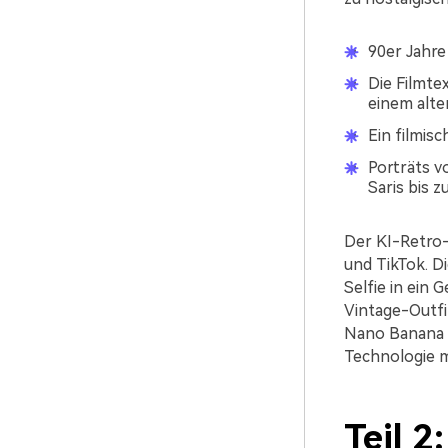
90er Jahre
Die Filmte
einem alte
Ein filmisc
Porträts v
Saris bis 
Der KI-Retro-
und TikTok. Di
Selfie in ein
Vintage-Outfi
Nano Banana n
Technologie m
Teil 2