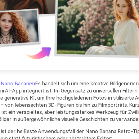
,
Nano Bananen
Es handelt sich um eine kreative Bildgenerie
ini AI-App integriert ist. Im Gegensatz zu universellen Filtern
he generative KI, um Ihre hochgeladenen Fotos in stilisierte
 von lebensechten 3D-Figuren bis hin zu Filmporträts. Kurz
st ein verspieltes, aber leistungsstarkes Werkzeug für Zwill
ilder in außergewöhnliche visuelle Geschichten zu verwandel
it ist der heißeste Anwendungsfall der Nano Banana Retro-Ti
hem statt futuristischem oder abstraktem Editor: