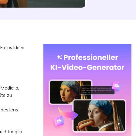
 Fotos Ideen
Media.io,
äts zu
ndestens
uchtung in