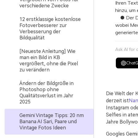
Ihren Tex
verschiedene Zwecke
hinzu, um 
● Der Die
12 erstklassige kostenlose
wobei Med
Fotoverbesserer zur
Verbesserung der
generiert
Bildqualität
Ask AI for
[Neueste Anleitung] Wie
man ein Bild in KB
Chat
vergrößert, ohne die Pixel
zu verändern
Ändern der Bildgröße in
Photoshop ohne
Die Welt der K
Qualitätsverlust im Jahr
derzeit ist
Nan
2025
Instagram ode
Selfies in at
Gemini Vintage Tipps: 20 nm
Banana AI Sari, Paare und
Jahre Bollywo
Vintage Fotos Ideen
Googles Gemin