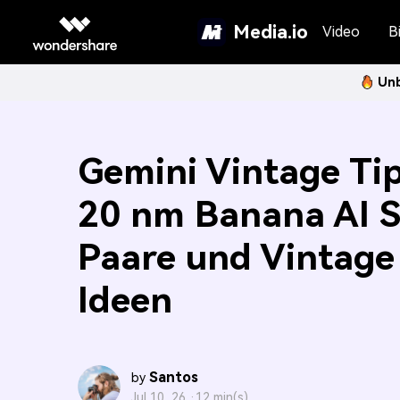
Media.io
Video
Bi
Unb
Gemini Vintage Tip
20 nm Banana AI S
Paare und Vintage
Ideen
Santos
by
Jul 10, 26 ·
12 min(s)