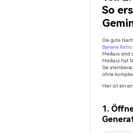
So ers
Gemin
Die gute Nach
Banana Retro 
Media.io sind 
Media.io hat 
Sie atemberau
ohne komplex
Hier ist ein e
1. Öffn
Genera