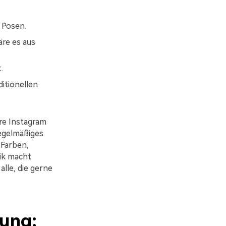
 Posen.
äre es aus
.
ditionellen
re Instagram
regelmäßiges
 Farben,
ik macht
lle, die gerne
tung: