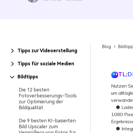
Blog
Bildtip
Tipps zur Videoerstellung
Tipps für soziale Medien
TL;D
Bildtipps
Nutzen Si
Die 12 besten
um alltägl
Fotoverbesserungs-Tools
verwandel
zur Optimierung der
● Laden S
Bildqualität
1080 Pixel
Die 9 besten KI-basierten
Ergebnisse
Bild Upscaler zum
● Integrie
Vergrößern von Fotos für