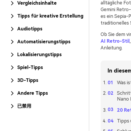
alltägliche Fo
Vergleichsinhalte
Gemini Retro-
Tipps für kreative Erstellung
es ein Sepia-P
traditionelle
Audiotipps
Ob Sie dem vi
AI Retro-Stil
Automatisierungstipps
Anleitung.
Lokalisierungstipps
Spiel-Tipps
In diesem
3D-Tipps
Was is
Andere Tipps
Schrit
Nano 
已禁用
20 Ret
Tipps 