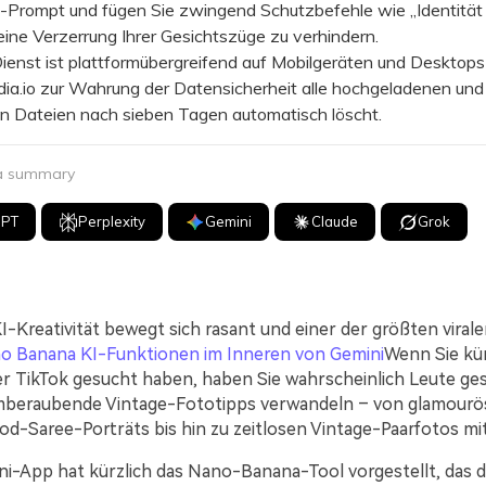
t-Prompt und fügen Sie zwingend Schutzbefehle wie „Identitä
eine Verzerrung Ihrer Gesichtszüge zu verhindern.
nst ist plattformübergreifend auf Mobilgeräten und Desktops 
ia.io zur Wahrung der Datensicherheit alle hochgeladenen und
en Dateien nach sieben Tagen automatisch löscht.
 a summary
GPT
Perplexity
Gemini
Claude
Grok
I-Kreativität bewegt sich rasant und einer der größten viral
o Banana KI-Funktionen im Inneren von Gemini
Wenn Sie kür
r TikTok gesucht haben, haben Sie wahrscheinlich Leute ges
emberaubende Vintage-Fototipps verwandeln – von glamourö
od-Saree-Porträts bis hin zu zeitlosen Vintage-Paarfotos mit
i-App hat kürzlich das Nano-Banana-Tool vorgestellt, das da