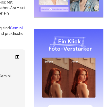
ons: Mit
chen Ära – sei
er ein
g sind
Gemini
und praktische
Gemini