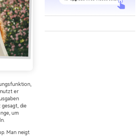
rungsfunktion,
 nutzt er
 Ausgaben
 gesagt, die
inge, um
n.
pp. Man neigt