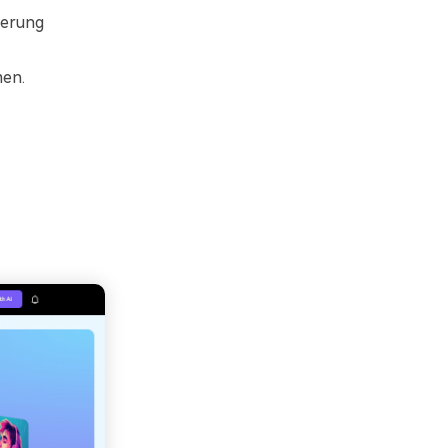
ierung
men.