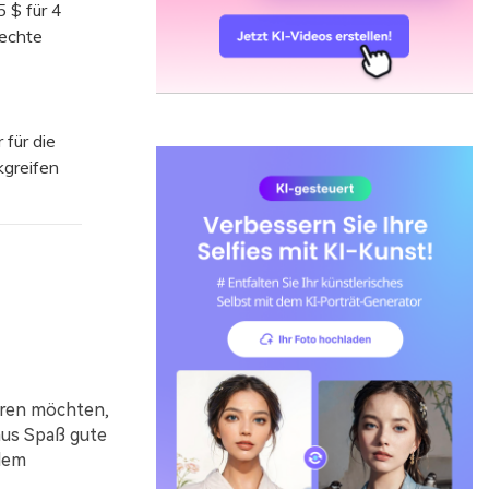
 $ für 4
 echte
für die
kgreifen
ieren möchten,
aus Spaß gute
 dem