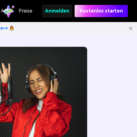
API
Preise
Anmelden
Kostenlos starten
ten→