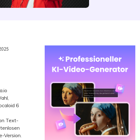
2025
a.io
ahl,
caloid 6
on Text-
stenlosen
e-Version.