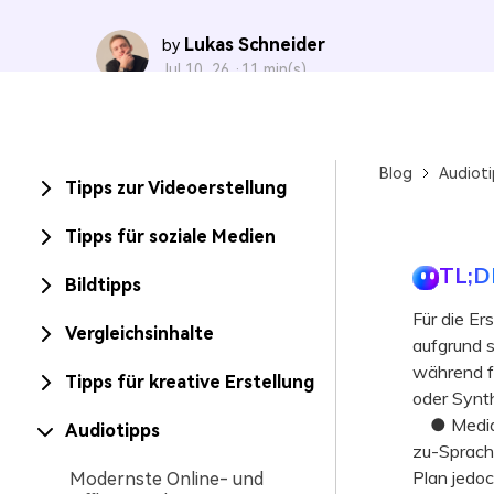
Lukas Schneider
by
Jul 10, 26 ·
11 min(s)
Blog
Audiot
Tipps zur Videoerstellung
Tipps für soziale Medien
TL;D
Bildtipps
Für die Er
Vergleichsinhalte
aufgrund s
während f
Tipps für kreative Erstellung
oder Synt
● Media.io
Audiotipps
zu-Sprach
Plan jedoc
Modernste Online- und