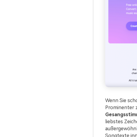
Wenn Sie scho
Prominenter z
Gesangsstim
liebstes Zeic
außergewöhn
Songtexte inn