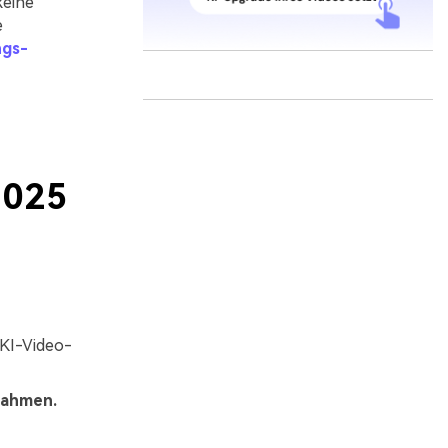
keine
e
ngs-
2025
KI-Video-
nahmen.