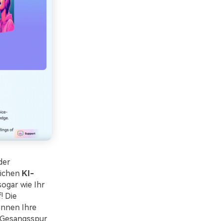
der
lichen
KI-
sogar wie Ihr
! Die
önnen Ihre
e Gesangsspur