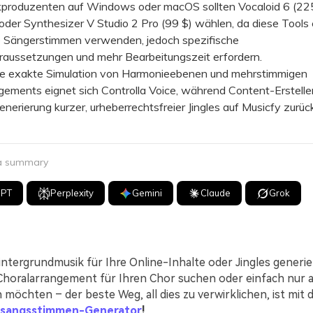
oduzenten auf Windows oder macOS sollten Vocaloid 6 (225
der Synthesizer V Studio 2 Pro (99 $) wählen, da diese Tools
te Sängerstimmen verwenden, jedoch spezifische
aussetzungen und mehr Bearbeitungszeit erfordern.
 exakte Simulation von Harmonieebenen und mehrstimmigen
ements eignet sich Controlla Voice, während Content-Ersteller 
enerierung kurzer, urheberrechtsfreier Jingles auf Musicfy zurüc
 a summary
GPT
Perplexity
Gemini
Claude
Grok
Hintergrundmusik für Ihre Online-Inhalte oder Jingles gener
Choralarrangement für Ihren Chor suchen oder einfach nur 
möchten – der beste Weg, all dies zu verwirklichen, ist mit
sangsstimmen-Generator
!