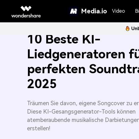
Media.io
Video
Bi
Unb
10 Beste KI-
Liedgeneratoren f
perfekten Soundtr
2025
Träumen Sie davon, eigene Songcover zu er
Diese KI-Gesangsgenerator-Tools können
atemberaubende musikalische Darbietungen
erstellen!