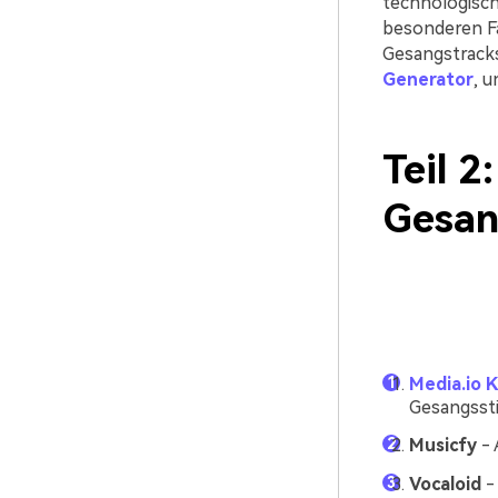
technologisch
besonderen Fä
Gesangstracks 
Generator
, u
Teil 2
Gesan
Media.io 
Gesangssti
Musicfy
- 
Vocaloid
-