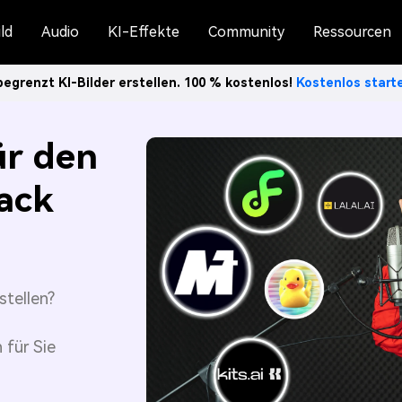
ld
Audio
KI-Effekte
Community
Ressourcen
egrenzt KI-Bilder erstellen. 100 % kostenlos!
Kostenlos star
ür den
ack
stellen?
 für Sie