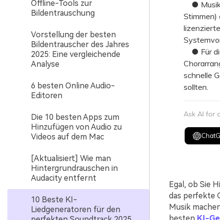
Offline-Tools zur
● Musikpr
Bildentrauschung
Stimmen) o
lizenzier
Vorstellung der besten
Systemvor
Bildentrauscher des Jahres
● Für die
2025: Eine vergleichende
Chorarrang
Analyse
schnelle G
6 besten Online Audio-
sollten.
Editoren
Ask AI for
Die 10 besten Apps zum
Hinzufügen von Audio zu
Chat
Videos auf dem Mac
[Aktualisiert] Wie man
Hintergrundrauschen in
Audacity entfernt
Egal, ob Sie 
das perfekte 
10 Beste KI-
Musik machen 
Liedgeneratoren für den
besten
KI-Ge
perfekten Soundtrack 2025