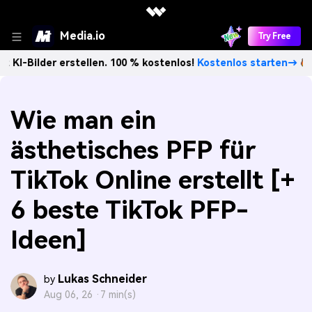
Media.io
Try Free
r erstellen. 100 % kostenlos!
Kostenlos starten→
Unbegre
Wie man ein
ästhetisches PFP für
TikTok Online erstellt [+
6 beste TikTok PFP-
Ideen]
Lukas Schneider
by
Aug 06, 26 ·
7 min(s)