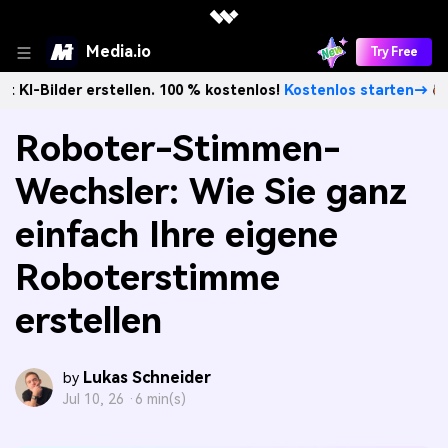
Media.io
Try Free
r erstellen. 100 % kostenlos!
Kostenlos starten→
Unbegr
Roboter-Stimmen-
Wechsler: Wie Sie ganz
einfach Ihre eigene
Roboterstimme
erstellen
Lukas Schneider
by
Jul 10, 26 ·
6 min(s)