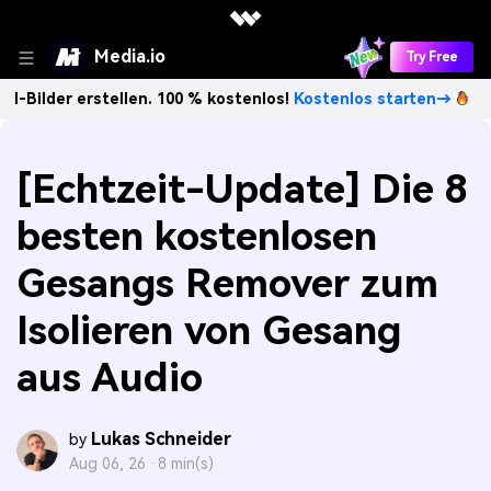
Media.io
Try Free
erstellen. 100 % kostenlos!
Kostenlos starten→
Unbegrenz
[Echtzeit-Update] Die 8
besten kostenlosen
Gesangs Remover zum
Isolieren von Gesang
aus Audio
Lukas Schneider
by
Aug 06, 26 ·
8 min(s)