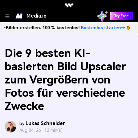
Media.io
Try Free
rstellen. 100 % kostenlos!
Kostenlos starten→
Unbegrenz
Die 9 besten KI-
basierten Bild Upscaler
zum Vergrößern von
Fotos für verschiedene
Zwecke
Lukas Schneider
by
Aug 04, 26 ·
12 min(s)