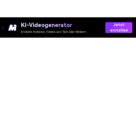
KI-Videogenerator
Jetzt
erstellen
Erstelle mühelos Videos aus Text oder Bildern
AI-Video
AI-Bild
AI-Audio
AI-Effekte
AI-Wasserzeichen