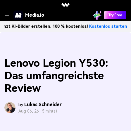
Media.io
Try Free
ilder erstellen. 100 % kostenlos!
Kostenlos starten→
Unb
Lenovo Legion Y530:
Das umfangreichste
Review
Lukas Schneider
by
Aug 06, 26 ·
5 min(s)