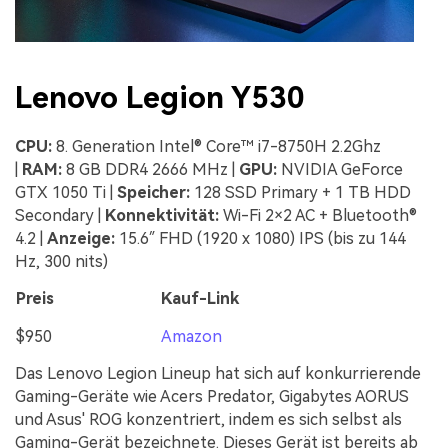
Lenovo Legion Y530
CPU:
8. Generation Intel® Core™ i7-8750H 2.2Ghz
|
RAM:
8 GB DDR4 2666 MHz |
GPU:
NVIDIA GeForce
GTX 1050 Ti |
Speicher:
128 SSD Primary + 1 TB HDD
Secondary |
Konnektivität:
Wi-Fi 2×2 AC + Bluetooth®
4.2 |
Anzeige:
15.6″ FHD (1920 x 1080) IPS (bis zu 144
Hz, 300 nits)
Preis
Kauf-Link
$950
Amazon
Das Lenovo Legion Lineup hat sich auf konkurrierende
Gaming-Geräte wie Acers Predator, Gigabytes AORUS
und Asus' ROG konzentriert, indem es sich selbst als
Gaming-Gerät bezeichnete. Dieses Gerät ist bereits ab