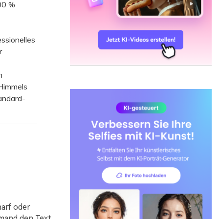
00 %
ssionelles
r
n
 Himmels
andard-
harf oder
emand den Text