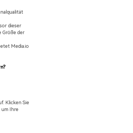
nalqualität
or dieser
e Größe der
etet Media.io
rn?
f. Klicken Sie
, um Ihre