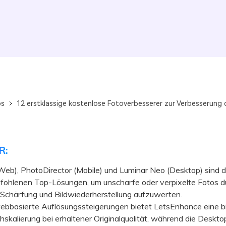
ps
12 erstklassige kostenlose Fotoverbesserer zur Verbesserung d
R:
Web), PhotoDirector (Mobile) und Luminar Neo (Desktop) sind 
fohlenen Top-Lösungen, um unscharfe oder verpixelte Fotos du
 Schärfung und Bildwiederherstellung aufzuwerten.
basierte Auflösungssteigerungen bietet LetsEnhance eine bi
skalierung bei erhaltener Originalqualität, während die Deskto