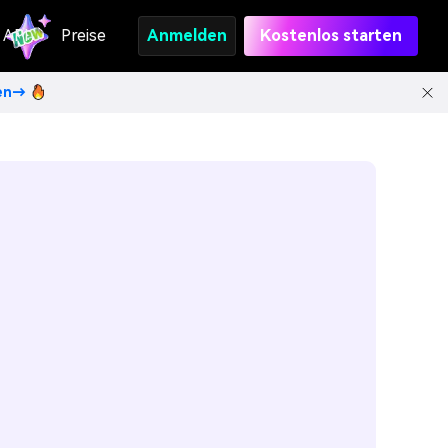
API
Preise
Anmelden
Kostenlos starten
ten→