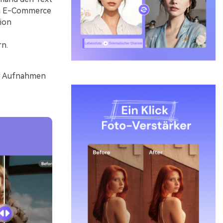
rem E-Commerce
ion
rn.
rer Aufnahmen