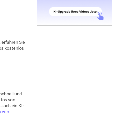
 erfahren Sie
os kostenlos
 schnell und
otos von
 auch ein KI-
n von