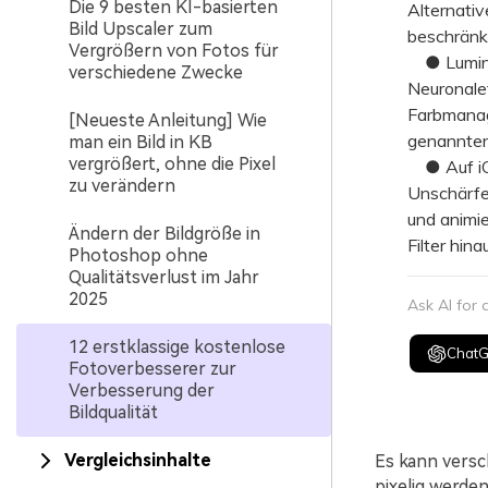
Die 9 besten KI-basierten
Alternati
Bild Upscaler zum
beschränk
Vergrößern von Fotos für
● Luminar
verschiedene Zwecke
Neuronale
Farbmanag
[Neueste Anleitung] Wie
genannten 
man ein Bild in KB
vergrößert, ohne die Pixel
● Auf iOS
zu verändern
Unschärfe
und animie
Ändern der Bildgröße in
Filter hin
Photoshop ohne
Qualitätsverlust im Jahr
2025
Ask AI for
12 erstklassige kostenlose
Chat
Fotoverbesserer zur
Verbesserung der
Bildqualität
Vergleichsinhalte
Es kann versc
pixelig werde