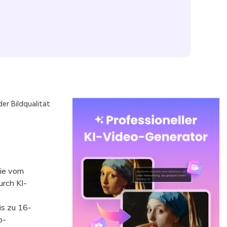
er Bildqualität
die vom
rch KI-
s zu 16-
p-