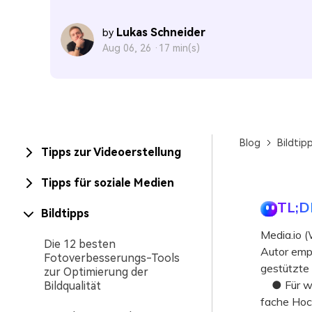
Lukas Schneider
by
Aug 06, 26 ·
17 min(s)
Blog
Bildtip
Tipps zur Videoerstellung
Tipps für soziale Medien
TL;D
Bildtipps
Media.io (
Die 12 besten
Autor emp
Fotoverbesserungs-Tools
gestützte
zur Optimierung der
● Für web
Bildqualität
fache Hoch