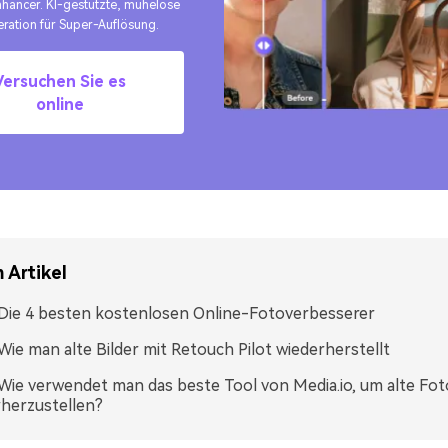
nhancer. KI-gestützte, mühelose
ration für Super-Auflösung.
Versuchen Sie es
online
 Artikel
: Die 4 besten kostenlosen Online-Fotoverbesserer
: Wie man alte Bilder mit Retouch Pilot wiederherstellt
: Wie verwendet man das beste Tool von Media.io, um alte Fot
herzustellen?