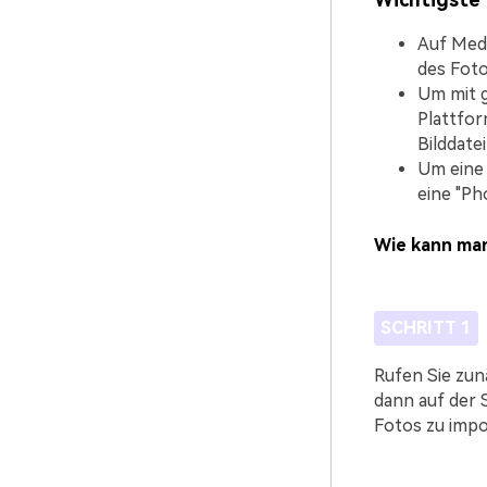
Auf Medi
des Foto
Um mit g
Plattfor
Bilddatei
Um eine 
eine "Ph
Wie kann man
SCHRITT 1
Rufen Sie zunä
dann auf der S
Fotos zu impo