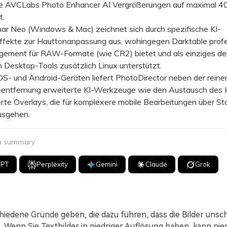
ve AVCLabs Photo Enhancer AI Vergrößerungen auf maximal 4
t.
 Neo (Windows & Mac) zeichnet sich durch spezifische KI-
ffekte zur Hauttonanpassung aus, wohingegen Darktable profe
ement für RAW-Formate (wie CR2) bietet und als einziges de
Desktop-Tools zusätzlich Linux unterstützt.
- und Android-Geräten liefert PhotoDirector neben der reine
entfernung erweiterte KI-Werkzeuge wie den Austausch des
rte Overlays, die für komplexere mobile Bearbeitungen über St
ausgehen.
 a summary
GPT
Perplexity
Gemini
Claude
Grok
hiedene Gründe geben, die dazu führen, dass die Bilder unsc
n. Wenn Sie Textbilder in niedriger Auflösung haben, kann ni