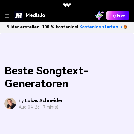
Media.io
Try Free
rstellen. 100 % kostenlos!
Kostenlos starten→
Unbegrenz
Beste Songtext-
Generatoren
Lukas Schneider
by
Aug 04, 26 ·
7 min(s)