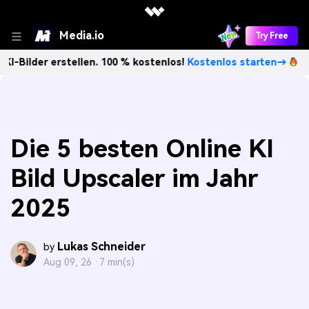
Media.io
Try Free
 erstellen. 100 % kostenlos!
Kostenlos starten→
Unbegren
Die 5 besten Online KI
Bild Upscaler im Jahr
2025
Lukas Schneider
by
Aug 09, 26 ·
7 min(s)