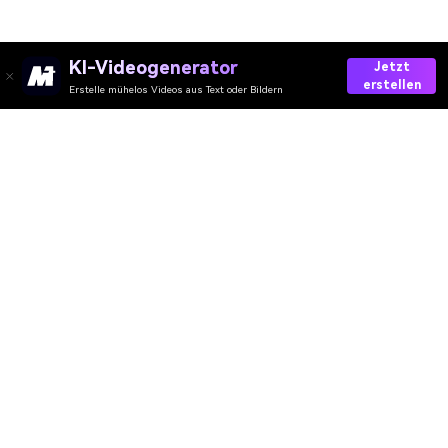
KI-Videogenerator
Jetzt
erstellen
Erstelle mühelos Videos aus Text oder Bildern
AI-Video
AI-Bild
AI-Audio
AI-Effekte
AI-Wasserzeichen
Ressourcen