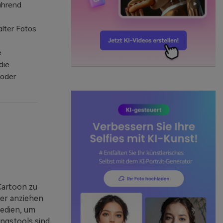
ährend
lter Fotos
e
die
 oder
 Cartoon zu
zer anziehen
Medien, um
ngstools sind,