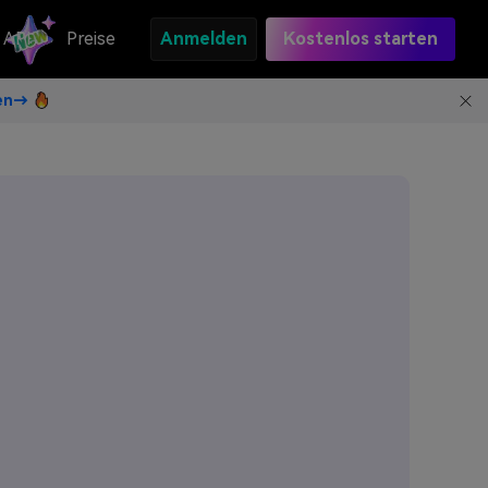
API
Preise
Anmelden
Kostenlos starten
ten→