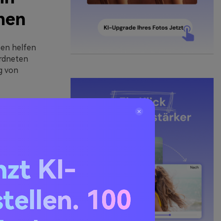
nen
ben helfen
ordneten
g von
hre Marke
Ihr Gesicht
es eine
zeigen
zt KI-
stellen. 100
ken und
Wenn Sie Ihre