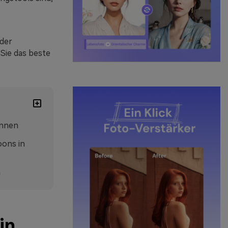
lder
Sie das beste
önnen
oons in
n
in