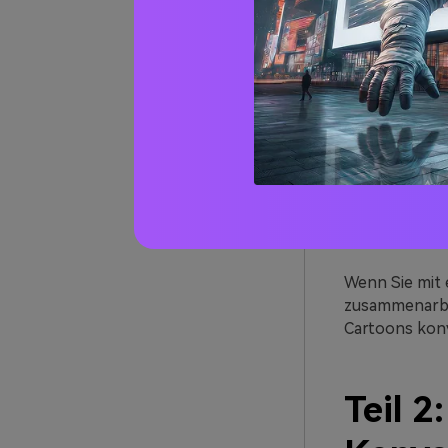
Bilder in ein
Nutzer anzieh
Art von Fotos 
Maxima
Cartoons sind
Avatar der ga
gewinnen. Auß
damit Ihr Profi
Professi
Wenn Sie mit
zusammenarbei
Cartoons konv
Teil 2