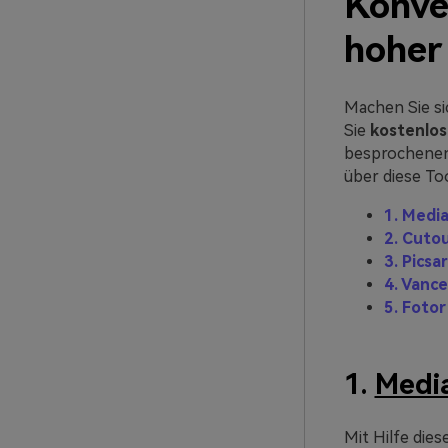
Konver
hoher
Machen Sie si
Sie
kostenlos 
besprochenen 
über diese Too
1. Media
2. Cuto
3. Picsar
4. Vanc
5. Fotor
1.
Media
Mit Hilfe dies