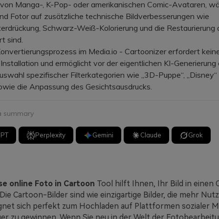
g von Manga-, K-Pop- oder amerikanischen Comic-Avataren, w
nd Fotor auf zusätzliche technische Bildverbesserungen wie
erdrückung, Schwarz-Weiß-Kolorierung und die Restaurierung a
rt sind.
vertierungsprozess im Media.io - Cartoonizer erfordert kein
nstallation und ermöglicht vor der eigentlichen KI-Generierung 
uswahl spezifischer Filterkategorien wie „3D-Puppe“, „Disney“
sowie die Anpassung des Gesichtsausdrucks.
 a summary
GPT
Perplexity
Gemini
Claude
Grok
se online Foto in Cartoon
Tool hilft Ihnen, Ihr Bild in einen
Die Cartoon-Bilder sind wie einzigartige Bilder, die mehr Nut
gnet sich perfekt zum Hochladen auf Plattformen sozialer 
r zu gewinnen. Wenn Sie neu in der Welt der Fotobearbeitu