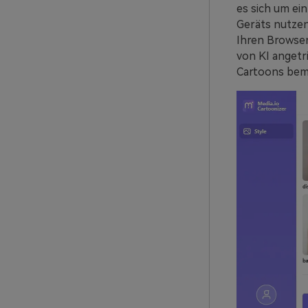
es sich um ei
Geräts nutzen
Ihren Browser 
von KI angetri
Cartoons bem