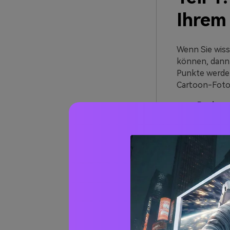
Ihrem
Wenn Sie wiss
können, dann 
Punkte werden
Cartoon-Foto
Busines
Wenn Sie ein 
Modell stehen
nicht zeigen,
wirklich einzi
Cartoon-Mode
Bedenke
Wenn Sie gern
gleichzeitig I