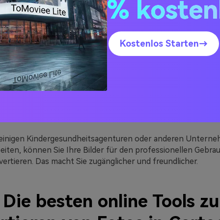
% kosten
en Cartoon konvertieren, wird Sie niemand erkennen und Sie
en, ohne Ihre Anonymität zu verlieren. Außerdem können Sie
Ihre Ideen frei mit der Welt teilen.
Kostenlos Starten→
les Engagement
 immer im Trend. Sie können sich jetzt in einem Disney-Prin
nzen Welt vorstellen. Außerdem hilft es Ihnen, mehr und me
erdem können Sie das Cartoon-Foto von Ihnen als Profilbild 
l auffällt.
onalität
 einigen Kindergesundheitsagenturen oder anderen Untern
ten, können Sie Ihre Bilder für den professionellen Gebrau
ertieren. Das macht Sie zugänglicher und freundlicher.
: Die besten online Tools z