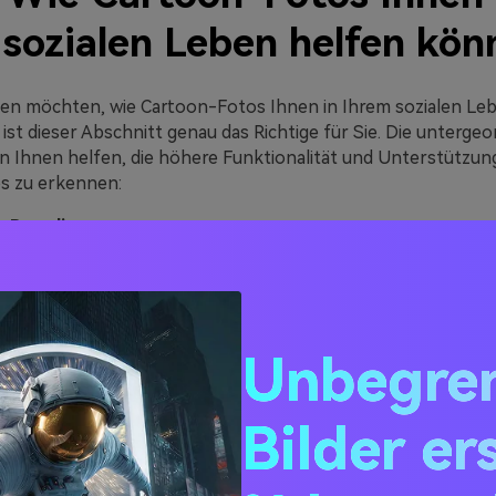
 sozialen Leben helfen kön
en möchten, wie Cartoon-Fotos Ihnen in Ihrem sozialen Le
ist dieser Abschnitt genau das Richtige für Sie. Die unterge
 Ihnen helfen, die höhere Funktionalität und Unterstützun
s zu erkennen:
s Branding
kleines Bekleidungsunternehmen gründen, können Sie für I
. Wenn Sie Ihre Bilder in Cartoons konvertieren, werden Sie 
 was zur Wahrung Ihrer Privatsphäre beiträgt. Außerdem wird 
gartige Art des Brandings sein, denn nicht alle Unternehmen 
Unbegren
lle.
n hinsichtlich der Privatsphäre
Bilder er
e in sozialen Medien posten, aber Ihr Gesicht nicht verstec
hre Privatsphäre wahren möchten, ist dies die beste Option. 