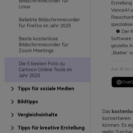
Bildschirmrecorder für
Erstellun
Linux
VanceAI u
Rauschunt
Beliebte Bildschirmrecorder
spezialisie
für Firefox im Jahr 2025
● Der Kon
Software-I
Beste kostenlose
Bildschirmrecorder für
gezielte A
Zoom Meetings
„Barbie“ 
Die 5 besten Foto zu
Ask AI for
Cartoon Online Tools im
Jahr 2025
Chat
Tipps für soziale Medien
Bildtipps
Das
kostenlo
Vergleichsinhalte
konvertieren. 
können. Es ei
Tipps für kreative Erstellung
mehr Zuschaue