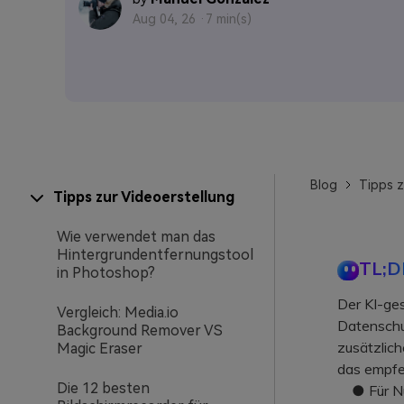
Aug 04, 26 ·
7 min(s)
Blog
Tipps z
Tipps zur Videoerstellung
Wie verwendet man das
Hintergrundentfernungstool
TL;D
in Photoshop?
Der KI-ges
Vergleich: Media.io
Datenschut
Background Remover VS
zusätzlic
Magic Eraser
das empfe
Die 12 besten
● Für Nutz