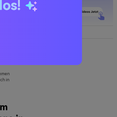
los!
 können mehr
 mit dieser
zessinnen-
hr Nutzer zu
einstellen,
ehmen
ch in
um