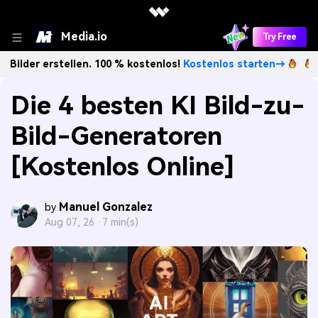
Media.io
Try Free
tellen. 100 % kostenlos!
Kostenlos starten→
Unbegrenzt 
Die 4 besten KI Bild-zu-
Bild-Generatoren
[Kostenlos Online]
Manuel Gonzalez
by
Aug 07, 26 ·
7 min(s)