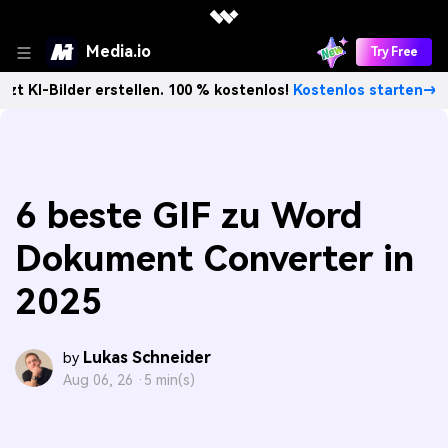
Media.io
Try Free
der erstellen. 100 % kostenlos!
Kostenlos starten→
Unbe
6 beste GIF zu Word
Dokument Converter in
2025
Lukas Schneider
by
Aug 06, 26 ·
5 min(s)