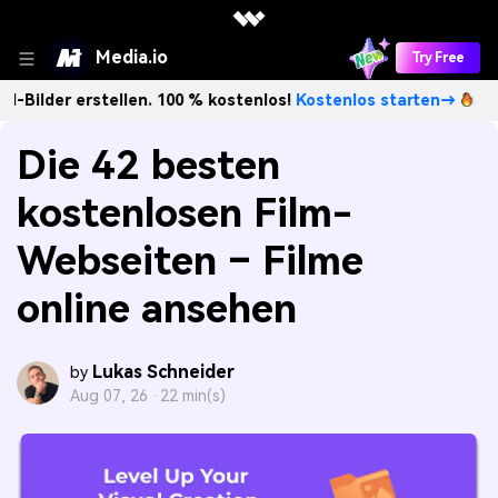
Media.io
Try Free
 erstellen. 100 % kostenlos!
Kostenlos starten→
Unbegre
Die 42 besten
kostenlosen Film-
Webseiten – Filme
online ansehen
Lukas Schneider
by
Aug 07, 26 ·
22 min(s)