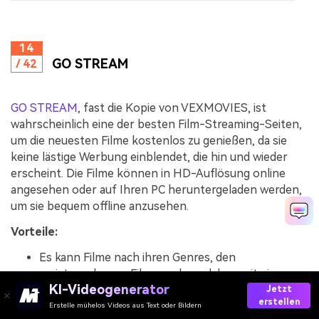
14
GO STREAM
/ 42
GO STREAM
, fast die Kopie von VEXMOVIES, ist
wahrscheinlich eine der besten Film-Streaming-Seiten,
um die neuesten Filme kostenlos zu genießen, da sie
keine lästige Werbung einblendet, die hin und wieder
erscheint. Die Filme können in HD-Auflösung online
angesehen oder auf Ihren PC heruntergeladen werden,
um sie bequem offline anzusehen.
Vorteile:
Es kann Filme nach ihren Genres, den
meistgesehenen Filmen oder solchen mit einer
KI-Videogenerator
hohen IMDb-Bewertung auswählen.
Jetzt
erstellen
Erstelle mühelos Videos aus Text oder Bildern
Nachteile: