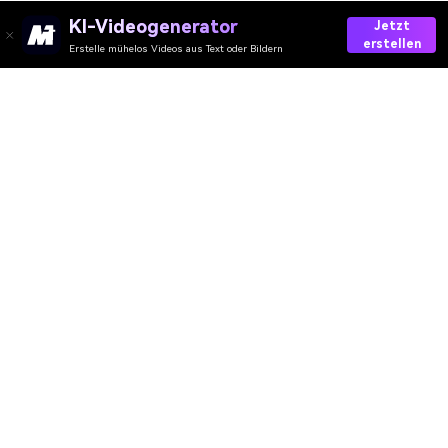
KI-Videogenerator
Jetzt
erstellen
Erstelle mühelos Videos aus Text oder Bildern
AI-Video
AI-Bild
AI-Audio
AI-Effekte
AI-Wasserzeichen
Ressourcen