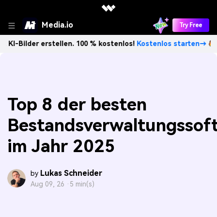
Media.io
Try Free
r erstellen. 100 % kostenlos!
Kostenlos starten→
Unbegre
Top 8 der besten
Bestandsverwaltungssof
im Jahr 2025
Lukas Schneider
by
Aug 09, 26 ·
5 min(s)