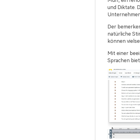
Murf, ein ren
und Diktate. 
Unternehmenss
Der bemerkens
natürliche St
können vielse
Mit einer bee
Sprachen biet