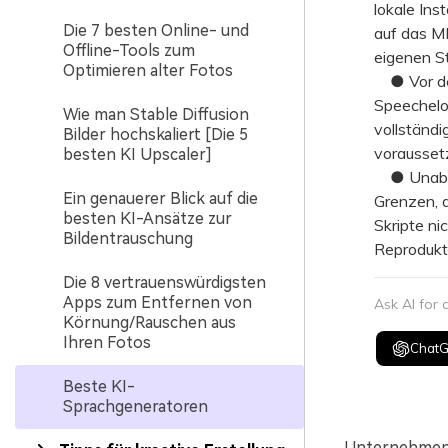
lokale In
Die 7 besten Online- und
auf das M
Offline-Tools zum
eigenen S
Optimieren alter Fotos
● Vor der
Speechelo 
Wie man Stable Diffusion
vollständi
Bilder hochskaliert [Die 5
voraussetz
besten KI Upscaler]
● Unabhän
Ein genauerer Blick auf die
Grenzen, d
besten KI-Ansätze zur
Skripte n
Bildentrauschung
Reprodukti
Die 8 vertrauenswürdigsten
Apps zum Entfernen von
Ask AI for
Körnung/Rauschen aus
Ihren Fotos
Chat
Beste KI-
Sprachgeneratoren
Unternehmen 