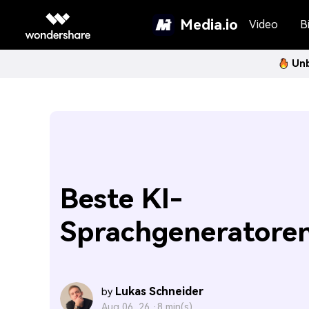
Media.io
Video
Bi
Unb
Beste KI-
Sprachgeneratore
Lukas Schneider
by
Aug 06, 26 ·
8 min(s)