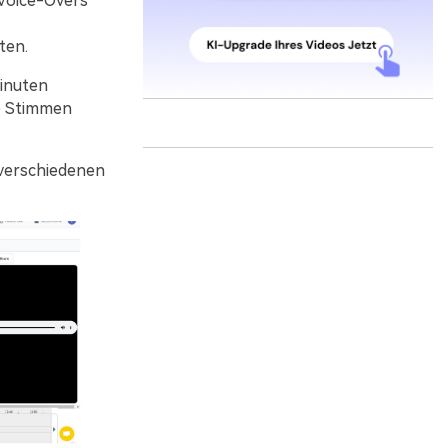
los!
 Voice-Overs
ten.
Minuten
e Stimmen
 verschiedenen