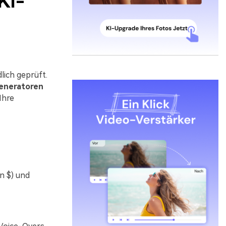
KI-
d
lich geprüft.
eneratoren
Ihre
zt KI-
n $) und
stellen. 100