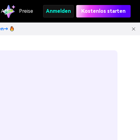
API
Preise
Anmelden
Kostenlos starten
ten→