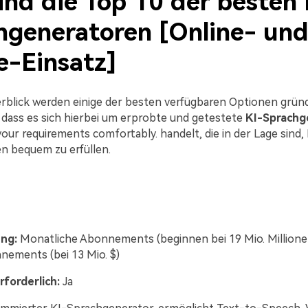
ind die Top 10 der besten 
hgeneratoren [Online- un
e-Einsatz]
rblick werden einige der besten verfügbaren Optionen gründ
 dass es sich hierbei um erprobte und getestete
KI-Sprachg
l your requirements comfortably. handelt, die in der Lage sind, 
 bequem zu erfüllen.
Unbegren
ung:
Monatliche Abonnements (beginnen bei 19 Mio. Millione
nnements (bei 13 Mio. $)
Bilder er
forderlich:
Ja