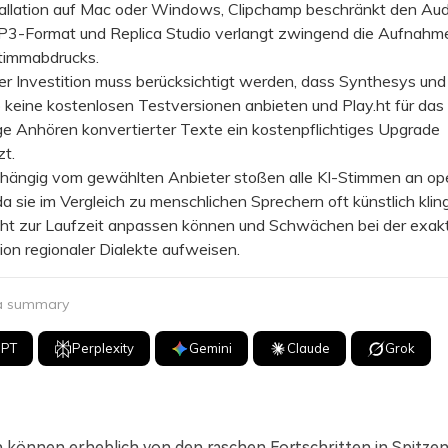
stallation auf Mac oder Windows, Clipchamp beschränkt den Au
P3-Format und Replica Studio verlangt zwingend die Aufnahm
timmabdrucks.
 Investition muss berücksichtigt werden, dass Synthesys und
keine kostenlosen Testversionen anbieten und Play.ht für das
ge Anhören konvertierter Texte ein kostenpflichtiges Upgrade
t.
gig vom gewählten Anbieter stoßen alle KI-Stimmen an ope
a sie im Vergleich zu menschlichen Sprechern oft künstlich klin
icht zur Laufzeit anpassen können und Schwächen bei der exak
on regionaler Dialekte aufweisen.
 a summary
GPT
Perplexity
Gemini
Claude
Grok
können erheblich von den raschen Fortschritten in Spitze