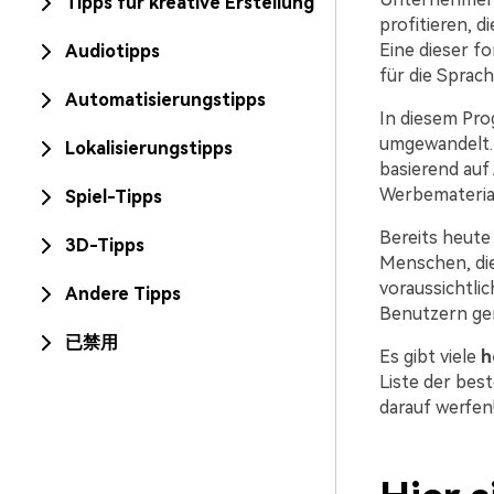
Tipps für kreative Erstellung
profitieren, 
Eine dieser fo
Audiotipps
für die Sprac
Automatisierungstipps
In diesem Pr
umgewandelt.
Lokalisierungstipps
basierend auf
Werbemateria
Spiel-Tipps
Bereits heute
3D-Tipps
Menschen, die
voraussichtlic
Andere Tipps
Benutzern ge
已禁用
Es gibt viele
h
Liste der bes
darauf werfen