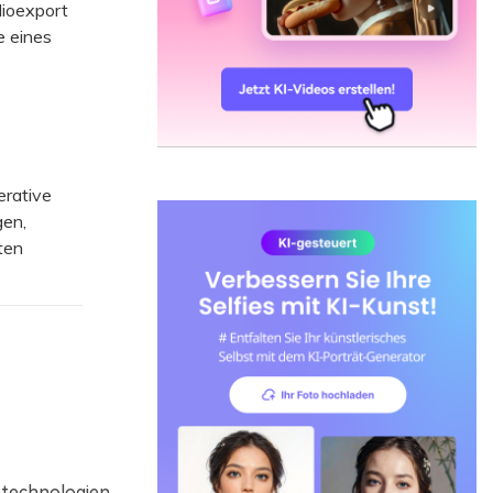
dioexport
e eines
rative
gen,
ten
ntechnologien