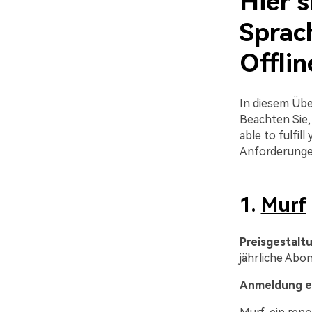
Hier s
Sprac
Offlin
In diesem Übe
Beachten Sie,
able to fulfil
Anforderungen
1.
Murf
Preisgestalt
jährliche Abo
Anmeldung er