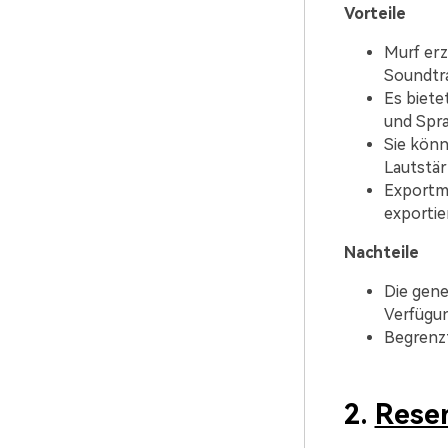
Vorteile
Murf erz
Soundtr
Es biete
und Spra
Sie könn
Lautstär
Exportmö
exportie
Nachteile
Die gene
Verfügu
Begrenz
2.
Rese