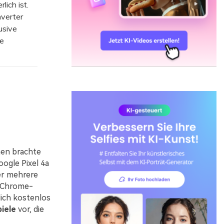
lich ist.
nverter
usive
e
men brachte
oogle Pixel 4a
er mehrere
m Chrome-
lich kostenlos
iele
vor, die