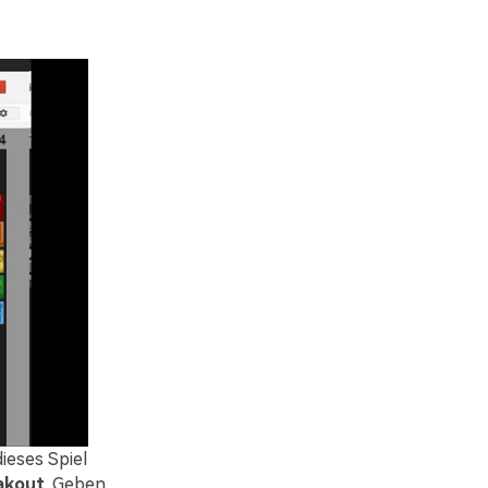
ieses Spiel
akout
. Geben