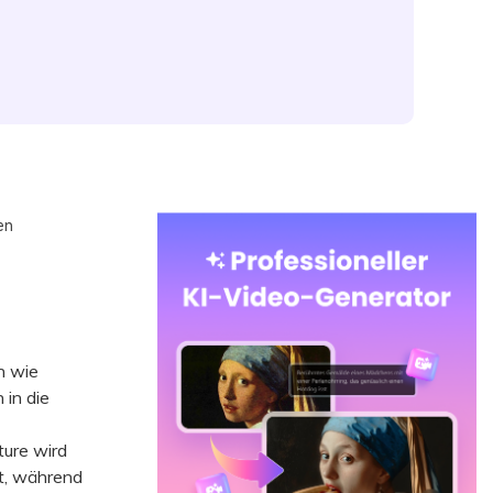
en
n wie
 in die
ure wird
rt, während