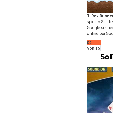
T-Rex Runne
spielen Sie di
Google suchen
online bei Goo
02
von 15
Sol