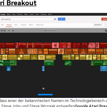
ri Breakout
dass einer der bekanntesten Namen im Technologiebereich d
? Steve Jobs und Steve Wozniak entwarfen
Google Atari Bre