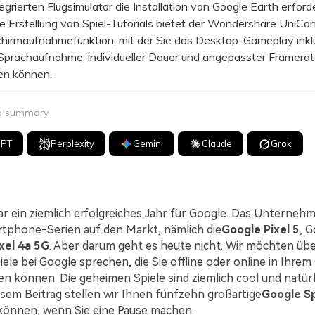
egrierten Flugsimulator die Installation von Google Earth erforder
 Erstellung von Spiel-Tutorials bietet der Wondershare UniCo
chirmaufnahmefunktion, mit der Sie das Desktop-Gameplay inkl
Sprachaufnahme, individueller Dauer und angepasster Framerat
en können.
 a summary
GPT
Perplexity
Gemini
Claude
Grok
ar ein ziemlich erfolgreiches Jahr für Google. Das Unterneh
tphone-Serien auf den Markt, nämlich die
Google Pixel 5
, G
xel 4a 5G
. Aber darum geht es heute nicht. Wir möchten üb
ele bei Google sprechen, die Sie offline oder online in Ihre
en können. Die geheimen Spiele sind ziemlich cool und natür
iesem Beitrag stellen wir Ihnen fünfzehn großartige
Google Sp
können, wenn Sie eine Pause machen.