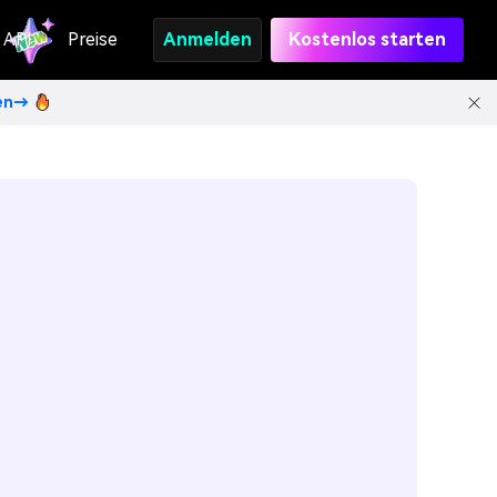
API
Preise
Anmelden
Kostenlos starten
ten→