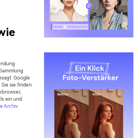
wie
bindung
e Sammlung
esagt: Google
Sie sie finden
ebbrowser,
s ein und
e Archiv
.