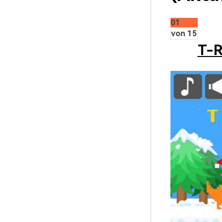
01
von 15
T-R