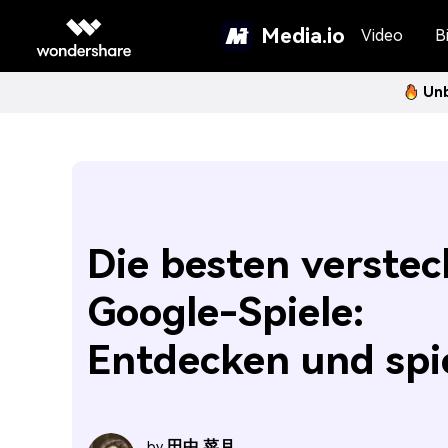
Media.io
Video
Bi
Unb
Die besten verste
Google-Spiele:
Entdecken und spi
田中 菜月
by