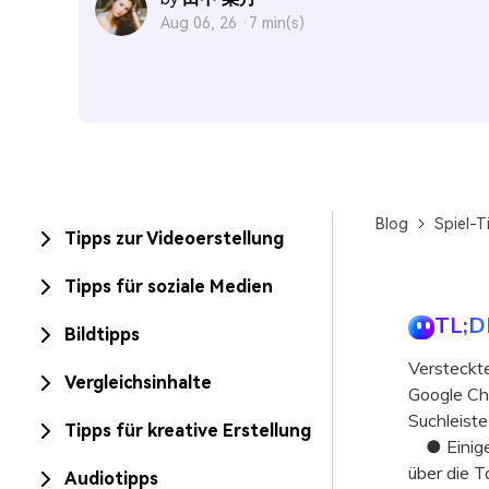
Aug 06, 26 ·
7 min(s)
Blog
Spiel-T
Tipps zur Videoerstellung
Tipps für soziale Medien
TL;D
Bildtipps
Versteckte
Vergleichsinhalte
Google Chr
Suchleiste
Tipps für kreative Erstellung
● Einige 
über die T
Audiotipps