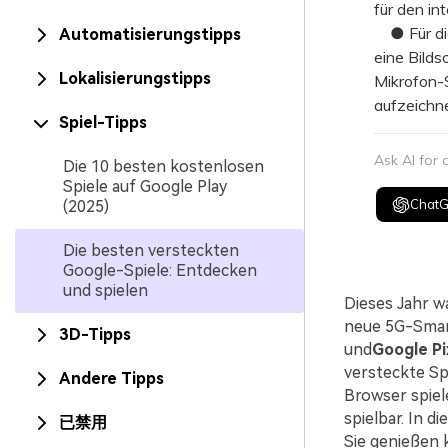
für den int
● Für die
Automatisierungstipps
eine Bilds
Lokalisierungstipps
Mikrofon-
aufzeichn
Spiel-Tipps
Ask AI for
Die 10 besten kostenlosen
Spiele auf Google Play
Chat
(2025)
Die besten versteckten
Google-Spiele: Entdecken
und spielen
Dieses Jahr w
neue 5G-Smar
3D-Tipps
und
Google Pi
versteckte Spi
Andere Tipps
Browser spiel
spielbar. In d
已禁用
Sie genießen 