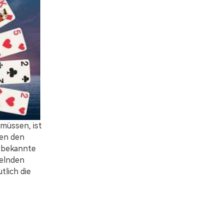
 müssen, ist
nen den
s bekannte
elnden
lich die