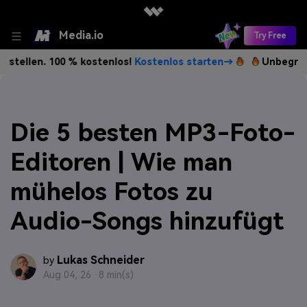
Media.io
Try Free
 100 % kostenlos!
Kostenlos starten→
Unbegrenzt KI-Bild
Die 5 besten MP3-Foto-
Editoren | Wie man
mühelos Fotos zu
Audio-Songs hinzufügt
Lukas Schneider
by
Aug 04, 26 ·
8 min(s)