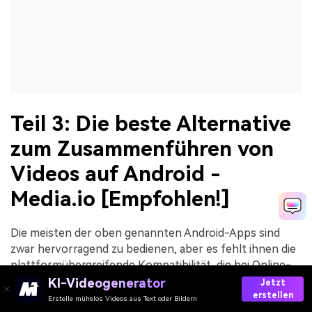
Teil 3: Die beste Alternative
zum Zusammenführen von
Videos auf Android -
Media.io [Empfohlen!]
Die meisten der oben genannten Android-Apps sind
zwar hervorragend zu bedienen, aber es fehlt ihnen die
plattformübergreifende Kompatibilität, die bei Online-
Optionen gegeben ist. Auch die teuren In-App-Käufe
KI-Videogenerator
Jetzt
erstellen
und die lästigen Werbeeinblendungen können
Erstelle mühelos Videos aus Text oder Bildern