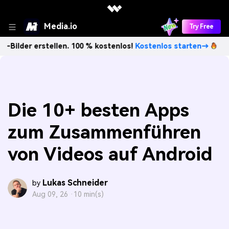
Media.io
Try Free
rstellen. 100 % kostenlos!
Kostenlos starten→
Unbegrenz
Die 10+ besten Apps
zum Zusammenführen
von Videos auf Android
Lukas Schneider
by
Aug 09, 26 ·
10 min(s)