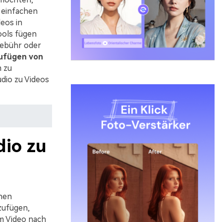
 einfachen
eos in
ools fügen
Gebühr oder
ufügen von
 zu
dio zu Videos
dio zu
chen
zufügen,
em Video nach