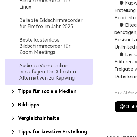
Bildschirmrecorder für
● Kapwing
Linux
Erstellung
Bearbeitu
Beliebte Bildschirmrecorder
● Biteable
für Firefox im Jahr 2025
benötigen,
Basisnutzu
Beste kostenlose
Bildschirmrecorder für
Unlimited 
Zoom Meetings
● Der Onl
Editoren, 
Audio zu Video online
Freigabe 
hinzufügen: Die 3 besten
Dateiforma
Alternativen zu Kapwing
Tipps für soziale Medien
Ask AI for
Bildtipps
Chat
Vergleichsinhalte
Tipps für kreative Erstellung
Immer wenn wi