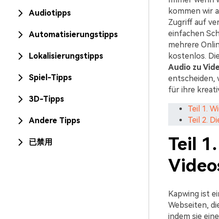
kommen wir au
Audiotipps
Zugriff auf v
einfachen Sch
Automatisierungstipps
mehrere Onlin
Lokalisierungstipps
kostenlos. Di
Audio zu Vid
Spiel-Tipps
entscheiden, 
für ihre kreati
3D-Tipps
Teil 1. 
Teil 2. 
Andere Tipps
Teil 
已禁用
Video
Kapwing ist e
Webseiten, di
indem sie ein