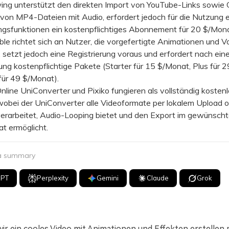
 unterstützt den direkten Import von YouTube-Links sowie G
 von MP4-Dateien mit Audio, erfordert jedoch für die Nutzung 
ngsfunktionen ein kostenpflichtiges Abonnement für 20 $/Mona
 richtet sich an Nutzer, die vorgefertigte Animationen und V
 setzt jedoch eine Registrierung voraus und erfordert nach eine
ng kostenpflichtige Pakete (Starter für 15 $/Monat, Plus für 
für 49 $/Monat).
ine UniConverter und Pixiko fungieren als vollständig kosten
wobei der UniConverter alle Videoformate per lokalem Upload 
verarbeitet, Audio-Looping bietet und den Export im gewünsch
t ermöglicht.
 a summary
GPT
Perplexity
Gemini
Claude
Grok
r ein cooles Video mit Animationen und Effekten erstellen