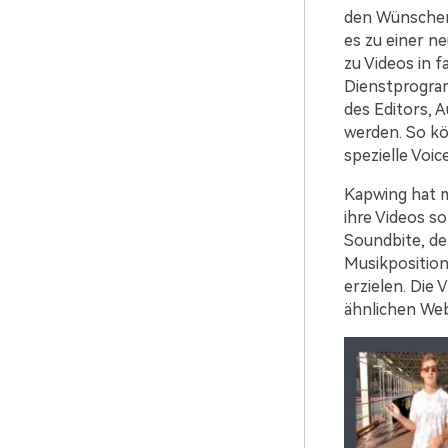
den Wünschen
es zu einer n
zu Videos in 
Dienstprogram
des Editors, 
werden. So kö
spezielle Voi
Kapwing hat 
ihre Videos s
Soundbite, de
Musikposition
erzielen. Die
ähnlichen Web