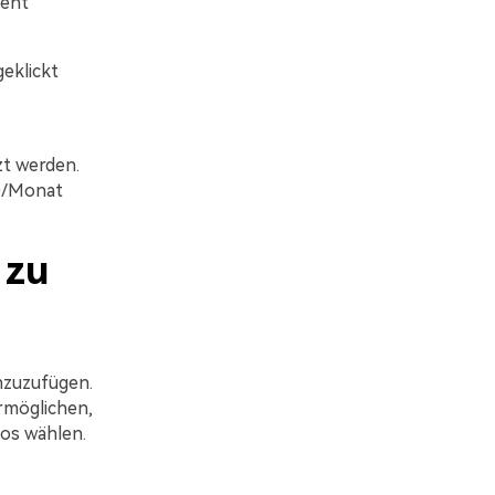
ient
geklickt
zt werden.
20/Monat
 zu
nzuzufügen.
ermöglichen,
eos wählen.