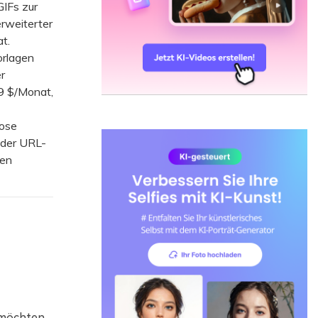
IFs zur
erweiterter
t.
orlagen
r
29 $/Monat,
lose
oder URL-
ten
 möchten,