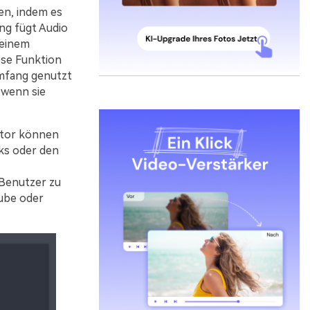
en, indem es
ng fügt Audio
 einem
ose Funktion
Umfang genutzt
 wenn sie
ator können
cks oder den
 Benutzer zu
Tube oder