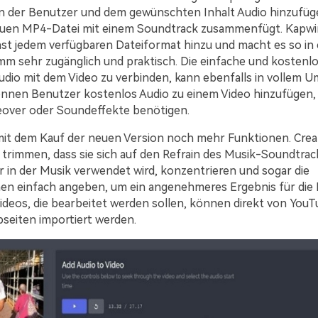
 der Benutzer und dem gewünschten Inhalt Audio hinzufüg
euen MP4-Datei mit einem Soundtrack zusammenfügt. Kapwi
fast jedem verfügbaren Dateiformat hinzu und macht es so in
m sehr zugänglich und praktisch. Die einfache und kostenl
Audio mit dem Video zu verbinden, kann ebenfalls in vollem 
nnen Benutzer kostenlos Audio zu einem Video hinzufügen,
ceover oder Soundeffekte benötigen.
mit dem Kauf der neuen Version noch mehr Funktionen. Cre
o trimmen, dass sie sich auf den Refrain des Musik-Soundtra
r in der Musik verwendet wird, konzentrieren und sogar die
en einfach angeben, um ein angenehmeres Ergebnis für die
 Videos, die bearbeitet werden sollen, können direkt von You
seiten importiert werden.