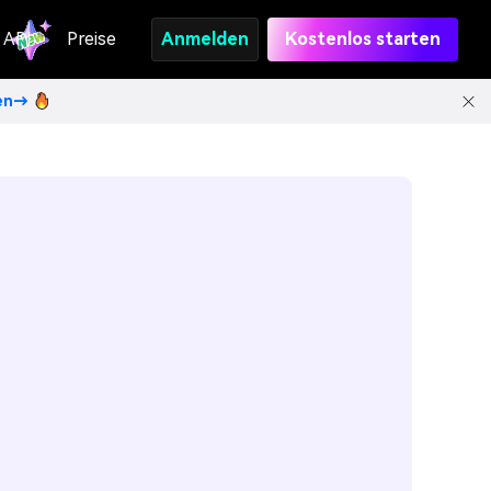
API
Preise
Anmelden
Kostenlos starten
ten→