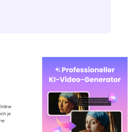
Online
ich je
che