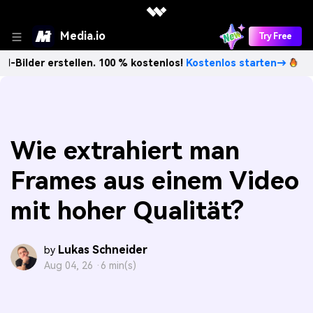
Media.io
Try Free
stellen. 100 % kostenlos!
Kostenlos starten→
Unbegrenzt
Wie extrahiert man
Frames aus einem Video
mit hoher Qualität?
Lukas Schneider
by
Aug 04, 26 ·
6 min(s)