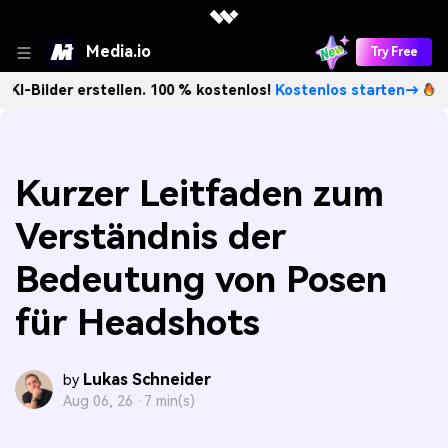
Media.io
Try Free
tellen. 100 % kostenlos!
Kostenlos starten→
Unbegrenzt K
Kurzer Leitfaden zum
Verständnis der
Bedeutung von Posen
für Headshots
Lukas Schneider
by
Aug 06, 26 ·
7 min(s)