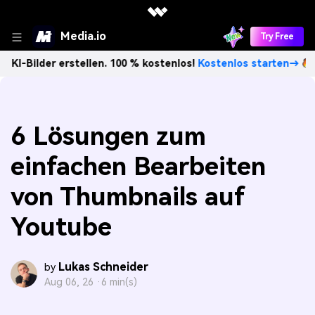
Media.io
Try Free
 erstellen. 100 % kostenlos!
Kostenlos starten→
Unbegre
6 Lösungen zum
einfachen Bearbeiten
von Thumbnails auf
Youtube
Lukas Schneider
by
Aug 06, 26 ·
6 min(s)