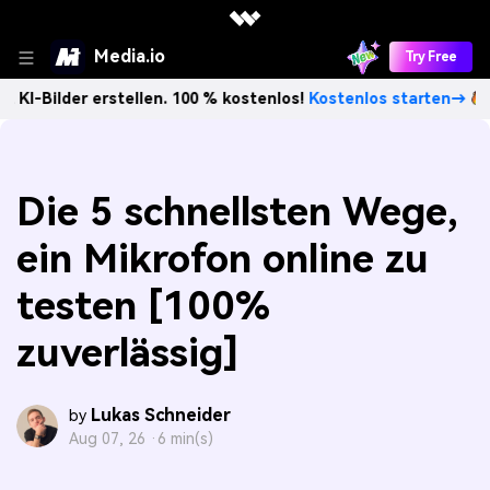
Media.io
Try Free
r erstellen. 100 % kostenlos!
Kostenlos starten→
Unbegr
Die 5 schnellsten Wege,
ein Mikrofon online zu
testen [100%
zuverlässig]
Lukas Schneider
by
Aug 07, 26 ·
6 min(s)