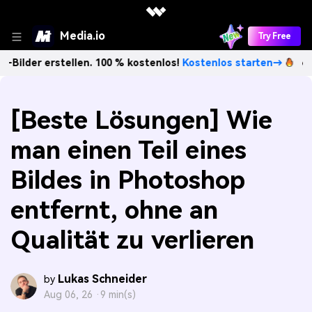
Media.io
Try Free
tellen. 100 % kostenlos!
Kostenlos starten→
Unbegrenzt 
[Beste Lösungen] Wie
man einen Teil eines
Bildes in Photoshop
entfernt, ohne an
Qualität zu verlieren
Lukas Schneider
by
Aug 06, 26 ·
9 min(s)