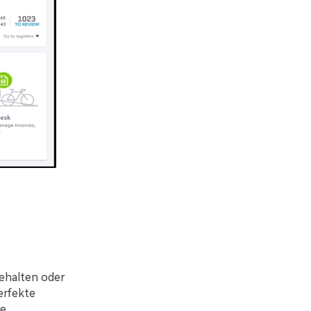
ehalten oder
erfekte
re