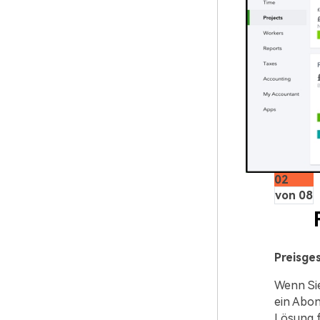
02
von 08
Preisge
Wenn Sie
ein Abon
Lösung f