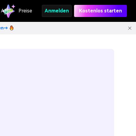
API
Preise
Anmelden
Kostenlos starten
ten→