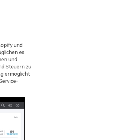
hopify und
glichen es
hen und
nd Steuern zu
ng ermöglicht
Service-