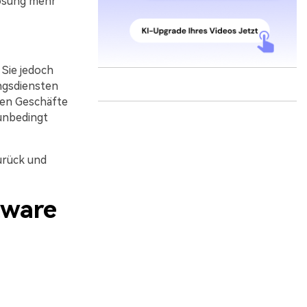
Lösung mehr
 Sie jedoch
ungsdiensten
aten Geschäfte
 unbedingt
urück und
tware