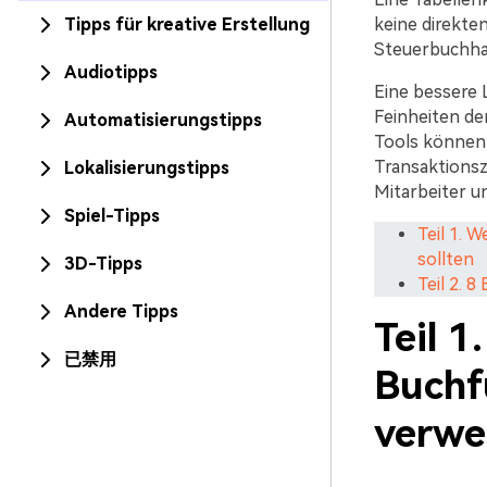
Tipps für kreative Erstellung
keine direkten
Steuerbuchhal
Audiotipps
Eine bessere
Feinheiten der
Automatisierungstipps
Tools können
Transaktions
Lokalisierungstipps
Mitarbeiter 
Spiel-Tipps
Teil 1. 
sollten
3D-Tipps
Teil 2. 
Andere Tipps
Teil 
已禁用
Buchf
verwe