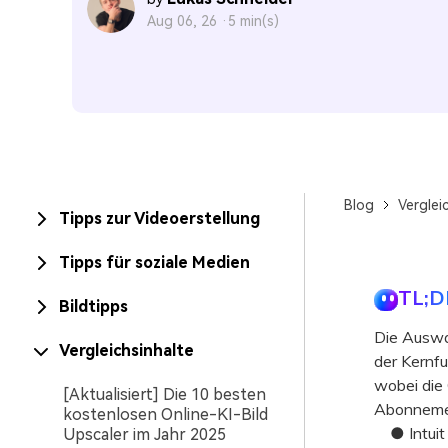
Aug 06, 26 ·
5 min(s)
Blog
Verglei
Tipps zur Videoerstellung
Tipps für soziale Medien
TL;D
Bildtipps
Die Auswa
Vergleichsinhalte
der Kernfu
wobei die 
[Aktualisiert] Die 10 besten
Abonnemen
kostenlosen Online-KI-Bild
● Intuit 
Upscaler im Jahr 2025