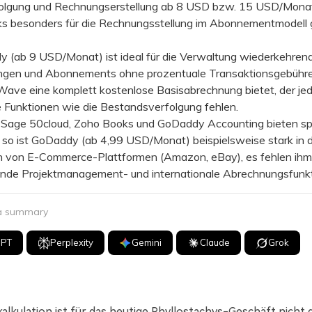
olgung und Rechnungserstellung ab 8 USD bzw. 15 USD/Mona
s besonders für die Rechnungsstellung im Abonnementmodell 
(ab 9 USD/Monat) ist ideal für die Verwaltung wiederkehren
gen und Abonnements ohne prozentuale Transaktionsgebühre
ave eine komplett kostenlose Basisabrechnung bietet, der je
 Funktionen wie die Bestandsverfolgung fehlen.
age 50cloud, Zoho Books und GoDaddy Accounting bieten spe
 so ist GoDaddy (ab 4,99 USD/Monat) beispielsweise stark in 
on von E-Commerce-Plattformen (Amazon, eBay), es fehlen ihm
ende Projektmanagement- und internationale Abrechnungsfunkt
 a summary
GPT
Perplexity
Gemini
Claude
Grok
alkulation ist für das heutige Phyllostachys-Geschäft nicht g