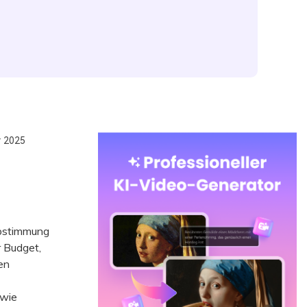
r 2025
Abstimmung
r Budget,
en
 wie