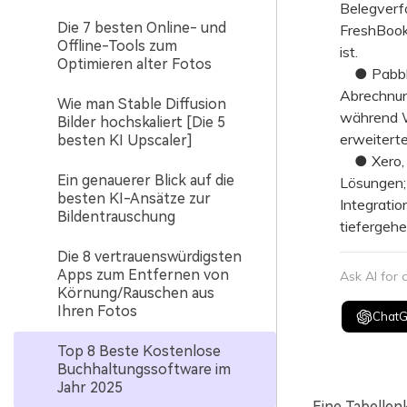
Belegverf
Die 7 besten Online- und
FreshBook
Offline-Tools zum
ist.
Optimieren alter Fotos
● Pabbly 
Abrechnun
Wie man Stable Diffusion
während W
Bilder hochskaliert [Die 5
erweiterte
besten KI Upscaler]
● Xero, S
Ein genauerer Blick auf die
Lösungen;
besten KI-Ansätze zur
Integrati
Bildentrauschung
tiefergeh
Die 8 vertrauenswürdigsten
Apps zum Entfernen von
Ask AI for
Körnung/Rauschen aus
Ihren Fotos
Chat
Top 8 Beste Kostenlose
Buchhaltungssoftware im
Jahr 2025
Eine Tabellenk