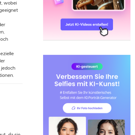
t, wobei
geeignet
der
n,
doch
zielle
der
 jedoch
ionen.
ut, da sie