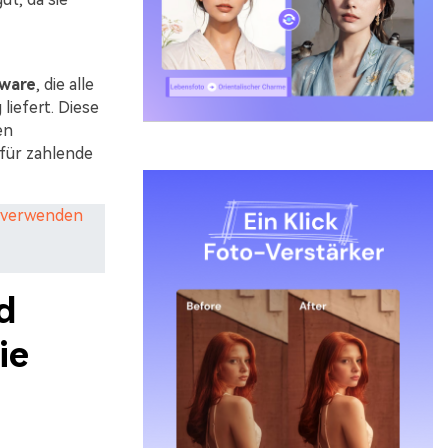
ware
, die alle
liefert. Diese
en
für zahlende
e verwenden
d
ie