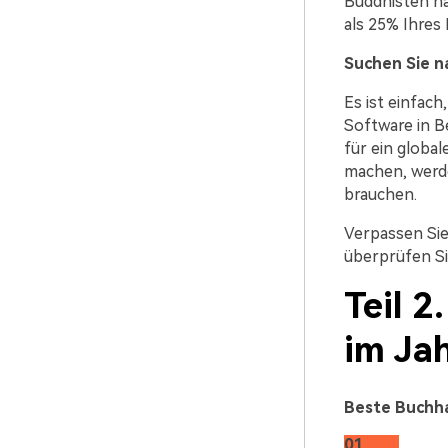
Buddhisten ha
als 25% Ihres
Suchen Sie na
Es ist einfac
Software in B
für ein global
machen, werde
brauchen.
Verpassen Sie
überprüfen Sie
Teil 
im Ja
Beste Buchha
01