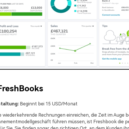
FreshBooks
staltung:
Beginnt bei 15 USD/Monat
 wiederkehrende Rechnungen einreichen, die Zeit im Auge b
nementmodellgeschäft führen müssen, ist Freshbook die p
ür Sie. Sie finden sogar den richtigen Ort, an dem Kunden ih