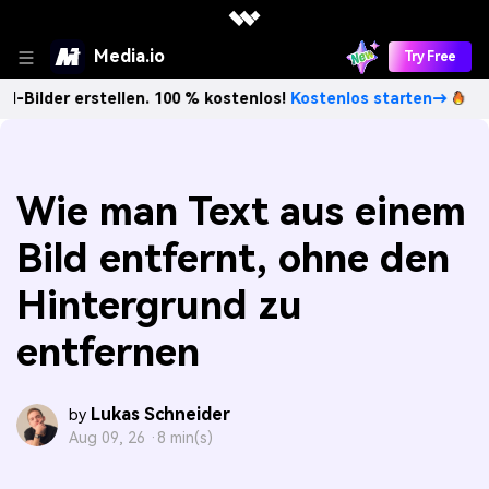
Media.io
Try Free
rstellen. 100 % kostenlos!
Kostenlos starten→
Unbegrenz
Wie man Text aus einem
Bild entfernt, ohne den
Hintergrund zu
entfernen
Lukas Schneider
by
Aug 09, 26 ·
8 min(s)