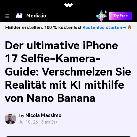
Media.io
Try Free
tellen. 100 % kostenlos!
Kostenlos starten→
Unbegrenzt 
Der ultimative iPhone
17 Selfie-Kamera-
Guide: Verschmelzen Sie
Realität mit KI mithilfe
von Nano Banana
Nicola Massimo
by
Jul 10, 26 ·
8 min(s)