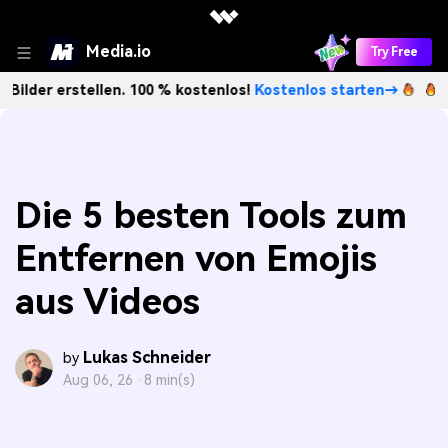
Media.io
Try Free
ellen. 100 % kostenlos!
Kostenlos starten→
Unbegrenzt K
Die 5 besten Tools zum
Entfernen von Emojis
aus Videos
Lukas Schneider
by
Aug 06, 26 ·
8 min(s)