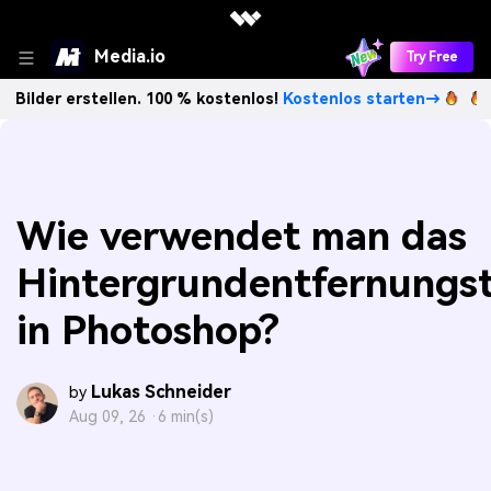
Media.io
Try Free
tellen. 100 % kostenlos!
Kostenlos starten→
Unbegrenzt K
Wie verwendet man das
Hintergrundentfernungst
in Photoshop?
Lukas Schneider
by
Aug 09, 26 ·
6 min(s)