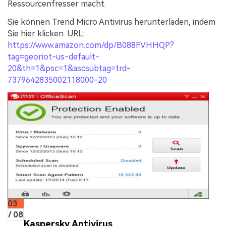
Ressourcenfresser macht.
Sie können Trend Micro Antivirus herunterladen, indem
Sie hier klicken. URL:
https://www.amazon.com/dp/B088FVHHQP?
tag=georiot-us-default-
20&th=1&psc=1&ascsubtag=trd-
7379642835002118000-20
03
/ 08
Kaspersky Antivirus