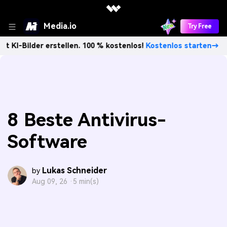
Media.io
Try Free
er erstellen. 100 % kostenlos!
Kostenlos starten→
Unbeg
8 Beste Antivirus-
Software
Lukas Schneider
by
Aug 09, 26 ·
5 min(s)