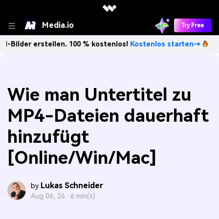
Media.io
Try Free
rstellen. 100 % kostenlos!
Kostenlos starten→
Unbegrenzt
Wie man Untertitel zu
MP4-Dateien dauerhaft
hinzufügt
[Online/Win/Mac]
Lukas Schneider
by
Aug 06, 26 ·
6 min(s)