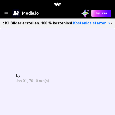
Media.io
Try Free
Bilder erstellen. 100 % kostenlos!
Kostenlos starten→
U
by
Jan 01, 70 ·
0 min(s)