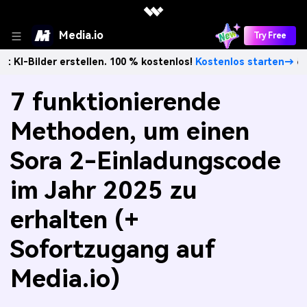
Media.io
Try Free
erstellen. 100 % kostenlos!
Kostenlos starten→
Unbegrenz
7 funktionierende
Methoden, um einen
Sora 2-Einladungscode
im Jahr 2025 zu
erhalten (+
Sofortzugang auf
Media.io)