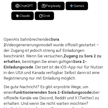
ChatGPT
Perplexity
Gemini
Claude
Grok
OpenAIs bahnbrechendes
Sora
2
Videogenerierungsmodell wurde offiziell gestartet –
der Zugang ist jedoch streng auf Einladungen
beschränkt. Wenn Sie versuchen,
Zugang zu Sora 2 zu
erhalten
, benötigen Sie einen gültigen
Sora 2-
Einladungscode
. Derzeit ist die iOS-App nur für Nutzer
in den USA und Kanada verfügbar. Selbst dann ist eine
Registrierung nur mit Einladung möglich.
Die gute Nachricht? Es gibt erprobte Wege, um
einen
funktionierenden Sora 2-Einladungscode
über
offizielle Kanäle wie Discord, Reddit und X (Twitter) zu
erhalten. Und wenn Sie nicht warten möchten?