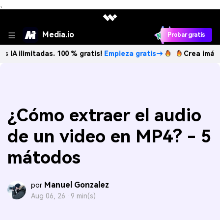
、
Media.io
Probar gratis
tadas. 100 % gratis!
Empieza gratis→
Crea imágenes IA ili
¿Cómo extraer el audio
de un video en MP4? - 5
mátodos
Manuel Gonzalez
por
Aug 06, 26 ·
9 min(s)