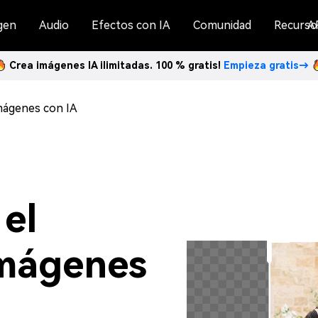
gen
Audio
Efectos con IA
Comunidad
Recurso
A
Crea imágenes IA ilimitadas. 100 % gratis!
Empieza gratis→
mágenes con IA
el
imágenes