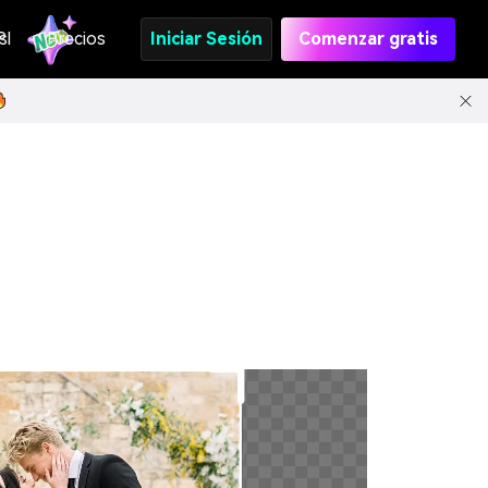
s
PI
Precios
Iniciar Sesión
Comenzar gratis