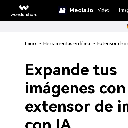
Media.io
Video
Ima
Inicio
>
Herramientas en línea
>
Extensor de i
Expande tus
imágenes con 
extensor de 
con IA