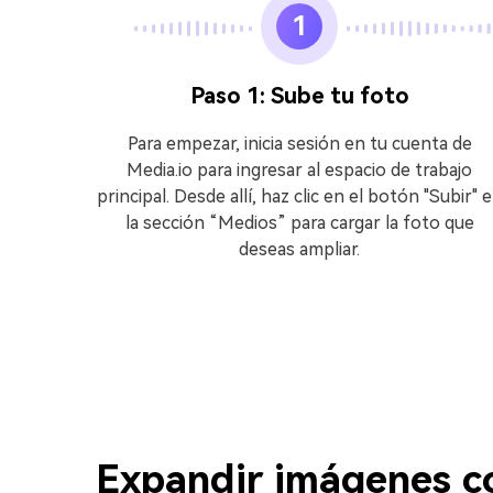
1
a de
Paso 1: Sube tu foto
Para empezar, inicia sesión en tu cuenta de
 de
Media.io para ingresar al espacio de trabajo
ados. Si
principal. Desde allí, haz clic en el botón "Subir" 
aña
la sección “Medios” para cargar la foto que
 elige
deseas ampliar.
esiona
Expandir imágenes c