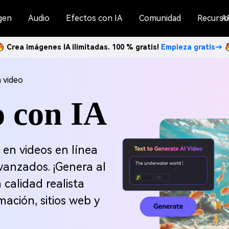
gen
Audio
Efectos con IA
Comunidad
Recurso
A
Crea imágenes IA ilimitadas. 100 % gratis!
Empieza gratis→
 video
o con IA
s en videos en línea
vanzados. ¡Genera al
 calidad realista
mación, sitios web y