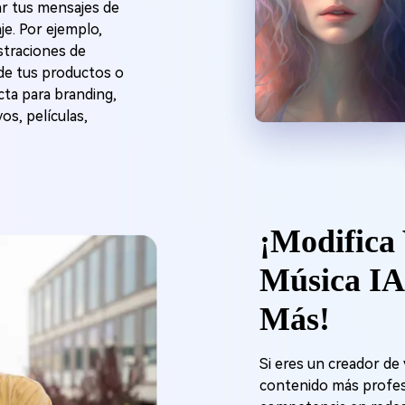
sar tus mensajes de
je. Por ejemplo,
traciones de
de tus productos o
cta para branding,
os, películas,
¡Modifica 
Música IA,
Más!
Si eres un creador de 
contenido más profesio