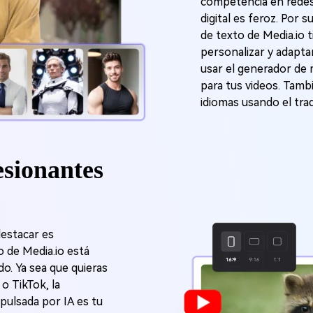
competencia en redes
digital es feroz. Por s
de texto de Media.io 
personalizar y adapta
usar el generador de 
para tus videos. Tamb
idiomas usando el tra
sionantes
destacar es
o de Media.io está
ido. Ya sea que quieras
o TikTok, la
mpulsada por IA es tu