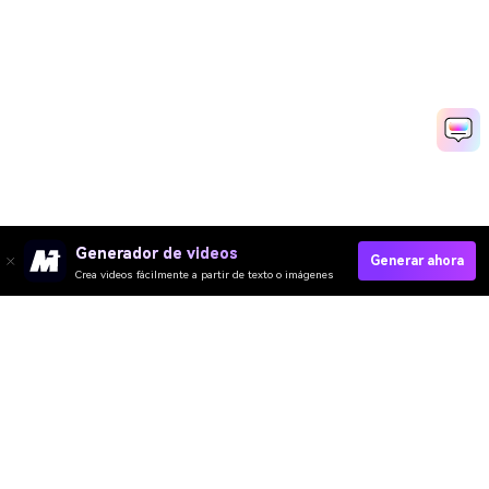
Generador de videos
Generar ahora
Crea videos fácilmente a partir de texto o imágenes
Media.io Online Tools
Quality Rating:
4.7
(162,357 Votos)
¡Necesitas editar, convertir o comprimir y descargar al menos 1 archivo
para calificar!
Ya hemos procesado perfectamente archivos
361,602,516
con un