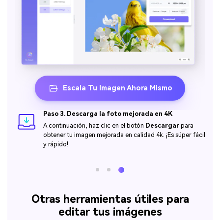
Escala Tu Imagen Ahora Mismo
Escala Tu Imagen Ahora Mismo
Escala Tu Imagen Ahora Mismo
Escala Tu Imagen Ahora Mismo
Escala Tu Imagen Ahora Mismo
Paso 3. Descarga la foto mejorada en 4K
󠀰A continuación, haz clic en el botón
Descargar
para
obtener tu imagen mejorada en calidad 4k.󠀲󠀡󠀡󠀣󠀡󠀨󠀢󠀦󠀥󠀳󠀰 ¡Es súper fácil
y rápido!
Otras herramientas útiles para
editar tus imágenes