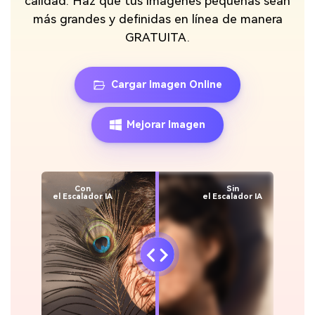
calidad. Haz que tus imagenes pequeñas sean
más grandes y definidas en línea de manera
GRATUITA.
Cargar Imagen Online
Mejorar Imagen
Con
Sin
el Escalador IA
el Escalador IA