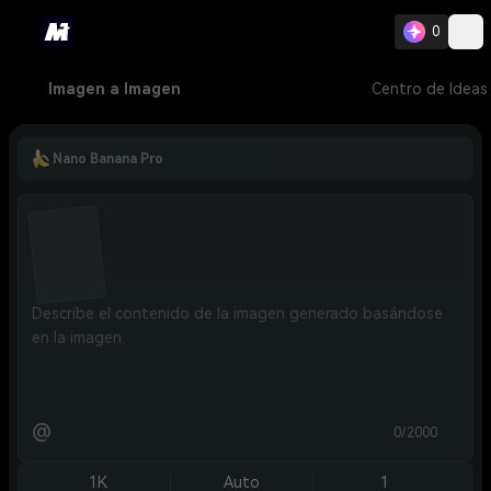
0
Imagen a Imagen
Centro de Ideas
Nano Banana Pro
@
0/2000
1K
Auto
1