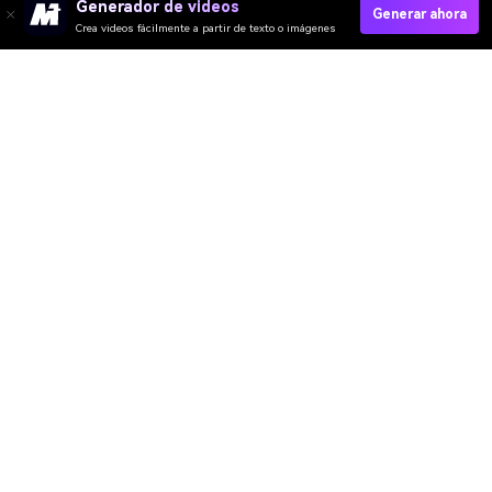
Generador de videos
Generar ahora
Crea videos fácilmente a partir de texto o imágenes
Video IA
Imagen IA
Música IA
Plantillas y Filtros
Quitar Marca IA
Recursos