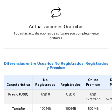
Actualizaciones Gratuitas
Todas las actualizaciones de software son completamente
gratuitas.
Diferencias entre Usuarios No Registrados, Registrados
y Premium
No
Online
D
Característica
Registrados
Registrados
Premium
P
Precio (USD)
USD 0
USD 0
USD
19.99/Año
59.
Tamaño
100 MB
100 MB
500 MB