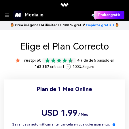
Media.io
Probar gratis
Crea imágenes IA ilimitadas. 100 % gratis!
Empieza gratis→
Elige el Plan Correcto
Trustpilot
4.7
de de 5 basado en
162,357
críticas |
100% Seguro
Plan de 1 Mes Online
USD 1.99
/ Mes
Se renueva automáticamente, cancela en cualquier momento.