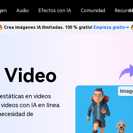
gen
Audio
Efectos con IA
Comunidad
Recurso
A
Crea imágenes IA ilimitadas. 100 % gratis!
Empieza gratis→
 Video
státicas en videos
videos con IA en línea.
 necesidad de