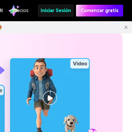
s
PI
Precios
Iniciar Sesión
Comenzar gratis