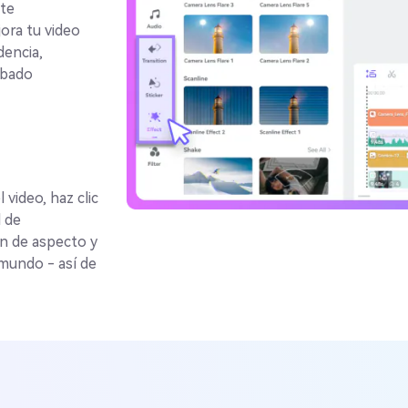
nte
ora tu video
encia,
abado
video, haz clic
d de
ón de aspecto y
 mundo - así de