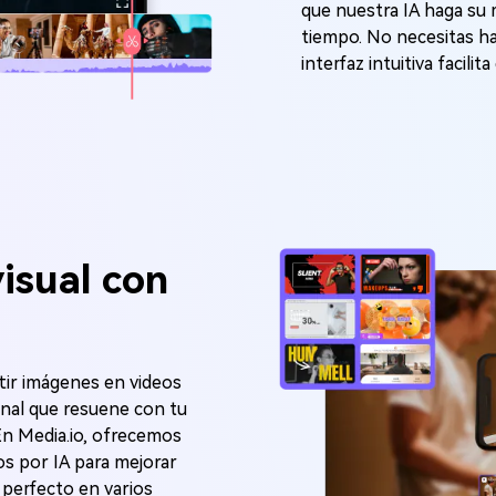
que nuestra IA haga su
tiempo. No necesitas ha
interfaz intuitiva facili
isual con
rtir imágenes en videos
onal que resuene con tu
En Media.io, ofrecemos
os por IA para mejorar
 perfecto en varios