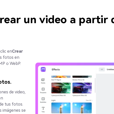
ear un video a partir 
clic en
Crear
s fotos en
MP o WebP.
otos.
ones de video,
en
e tus fotos.
s imágenes se