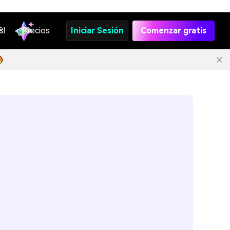
s
PI
Precios
Iniciar Sesión
Comenzar gratis