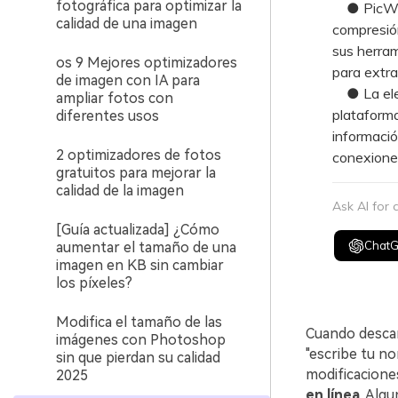
fotográfica para optimizar la
● PicWish
calidad de una imagen
compresión
sus herram
os 9 Mejores optimizadores
para extra
de imagen con IA para
● La elecc
ampliar fotos con
plataforma
diferentes usos
informació
2 optimizadores de fotos
conexiones
gratuitos para mejorar la
calidad de la imagen
Ask AI for
[Guía actualizada] ¿Cómo
Chat
aumentar el tamaño de una
imagen en KB sin cambiar
los píxeles?
Modifica el tamaño de las
Cuando descar
imágenes con Photoshop
"escribe tu no
sin que pierdan su calidad
modificaciones
2025
en línea
. Alg