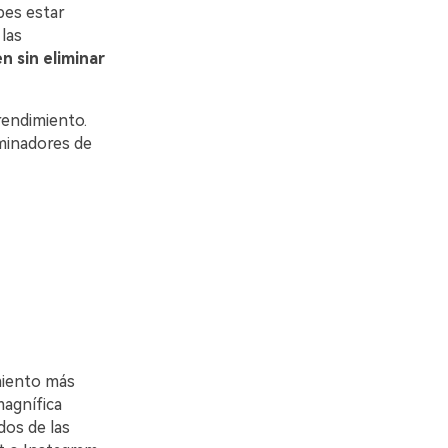
bes estar
las
n sin eliminar
rendimiento.
iminadores de
miento más
magnífica
dos de las