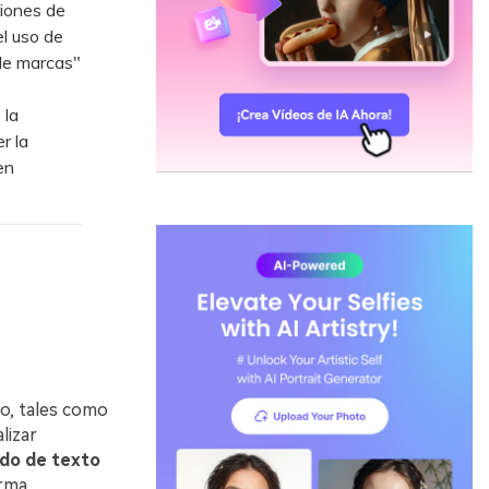
iones de
el uso de
de marcas"
 la
r la
en
to, tales como
lizar
ndo de texto
orma