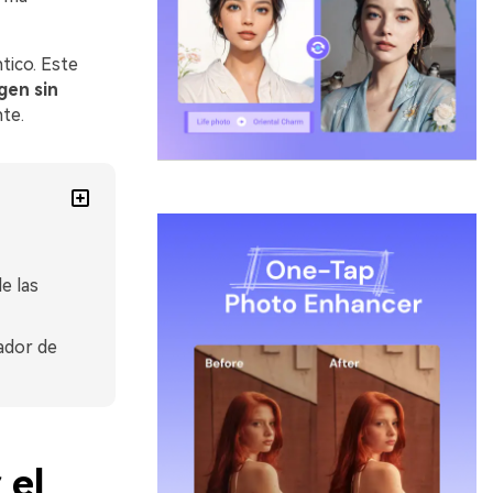
tico. Este
gen sin
nte.
e las
ador de
 el