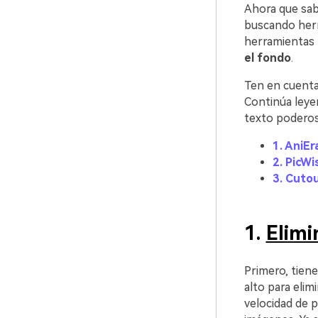
Ahora que sabe
buscando herra
herramientas 
el fondo
.
Ten en cuenta
Continúa leye
texto poderos
1. AniEr
2. PicWi
3. Cuto
1.
Elimi
Primero, tien
alto para elim
velocidad de 