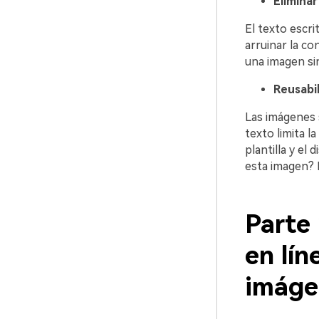
Eliminar
El texto escr
arruinar la co
una imagen si
Reusabi
Las imágenes s
texto limita l
plantilla y el
esta imagen? E
Parte
en lín
imágen