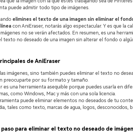
ea que la imagen con la que estés trabajando sea de Pinteres
nta puede admitir todo tipo de imágenes.
uando
elimines el texto de una imagen sin eliminar el fon
 línea
con AniEraser, notarás algo espectacular. Y es que la cal
s imágenes no se verán afectados. En resumen, es una herram
el texto no deseado de una imagen sin alterar el fondo o algún
rincipales de AniEraser
las imágenes, sino también puedes eliminar el texto no dese
in preocuparte por su formato y tamaño.
r es una herramienta asequible porque puedes usarla en dif
mas, como Windows, Mac y más con una sola licencia.
ramienta puede eliminar elementos no deseados de tu conte
ia, tales como texto, marcas de agua, logos, desconocidos, ba
 paso para eliminar el texto no deseado de imáge