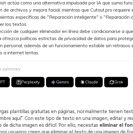
 actúa como una alternativa impulsada por IA que suma func
 de archivos y mejora facial, mientras que Cutout.pro requiere 
ientas específicas de "Reparación inteligente" o "Reparación 
er los textos.
ión de cualquier eliminador en línea debe condicionarse a que
 ofrezca políticas estrictas de privacidad de datos para protege
n personal, además de un funcionamiento estable sin retrasos 
 a internet lentas.
 a summary
GPT
Perplexity
Gemini
Claude
Grok
gas plantillas gratuitas en páginas, normalmente tienen tex
mbre aquí". Con este tipo de texto en una imagen, editar y rea
 de dicha imagen es difícil. Por ello, necesitas
eliminar el fo
unos usuarios creen que eliminar el texto de una imagen de f