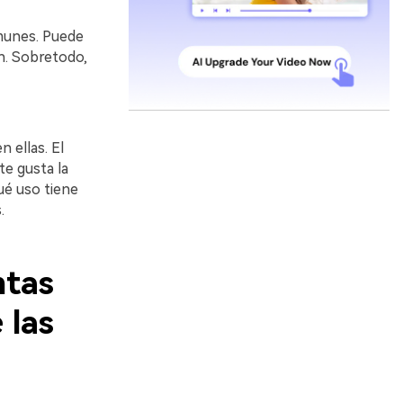
omunes. Puede
en. Sobretodo,
 ellas. El
te gusta la
qué uso tiene
.
ntas
 las