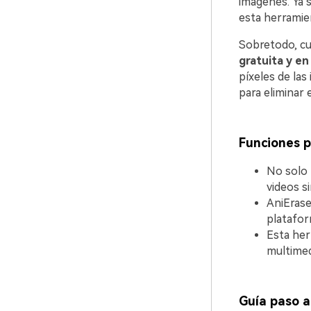
imágenes. Ya s
esta herramie
Sobretodo, c
gratuita y en
píxeles de la
para eliminar 
Funciones p
No solo 
videos s
AniErase
platafor
Esta her
multimed
Guía paso a