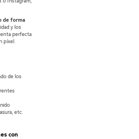
t o Instagram,
do de forma
idad y los
ienta perfecta
 píxel.
ado de los
erentes
nido
sura, etc.
nes con