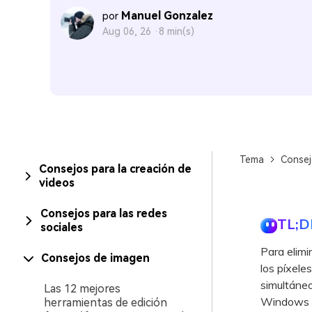
Manuel Gonzalez
por
Aug 06, 26 ·
8 min(s)
Tema
Consej
Consejos para la creación de
videos
Consejos para las redes
TL;D
sociales
Para elimi
Consejos de imagen
los píxele
simultáneo
Las 12 mejores
Windows 
herramientas de edición