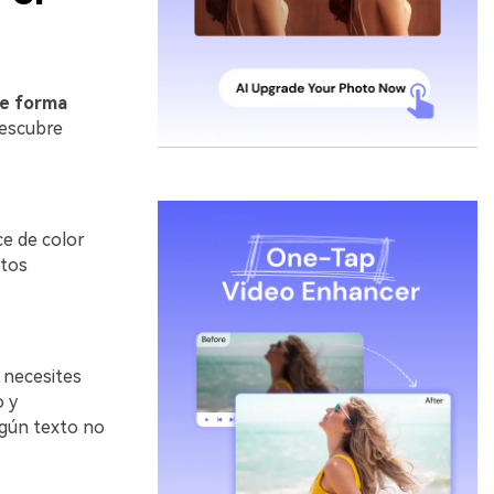
de forma
descubre
ce de color
xtos
 necesites
o y
ngún texto no