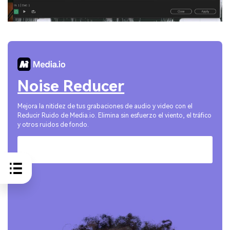
Noise Reducer
Mejora la nitidez de tus grabaciones de audio y video con el
Reducir Ruido de Media.io. Elimina sin esfuerzo el viento, el tráfico
y otros ruidos de fondo.
Pruébalo Online