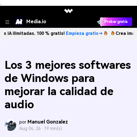
、
Media.io
Probar gratis
itadas. 100 % gratis!
Empieza gratis→
Crea imágenes IA il
Los 3 mejores softwares
de Windows para
mejorar la calidad de
audio
Manuel Gonzalez
por
Aug 06, 26 ·
19 min(s)