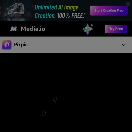
Media.io
Try Free
AI Tools
Pixpic
Products
Video
Image
Audio
Fitur
Ambil paket AI portrait
AI Effects
AI
AI
AI
Video
Video
Image
Learn
generator Media.io
AI Headshot Generator
Resources
Assistant
Editor
Editor
AI Video Effects
AI Image Effects
Bagaimana Cara
Download
Supported AI Models
AI Photoshoot
Pricing
User Guide
AI Image Generator
Panduan Komprehensif untuk Headshots DIY
Find More Solutions >>
100% Aman
Step-by-Step
BELI SEKARANG
Pixpic for iOS
|
Start for Free
Instructions
Cara Mengambil Headshot dengan iPhone
Dukungan 24/7 yang andal
Pixpic untuk Android
AI Selfie Generator
BARU
|
Alat TerBaik Untuk
What's New
Jaminan Uang Kembali dalam 14 Hari
AI Character Generator
Latest Updates