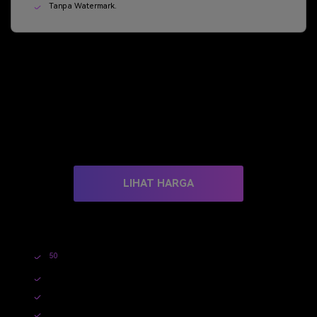
Tanpa Watermark.
Paket Dasar
$4,99
/tahun
$9,99/tahun
LIHAT HARGA
Perpanjang secara otomatis, batalkan kapan saja
50
Potret Artistik AI.
Hasilkan dengan Satu Klik.
Pilihan Gaya yang Beragam.
Akses 1 Tahun.