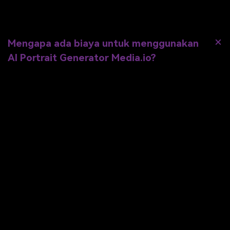
AI portrait generator Media.io
Mengapa ada biaya untuk menggunakan
AI Portrait Generator Media.io?
AI Portrait Generator Media.io memerlukan daya komputasi untuk
membuat foto seni yang dipersonalisasi. Daya komputasi ini mahal,
itulah sebabnya kami tidak dapat menawarkannya secara gratis. Namun,
kami telah menyediakan harga yang terjangkau untuk Anda.
Apa pedoman untuk mengupload foto?
Tip Tambahan untuk Membuat Potret
Kepala yang Profesional.